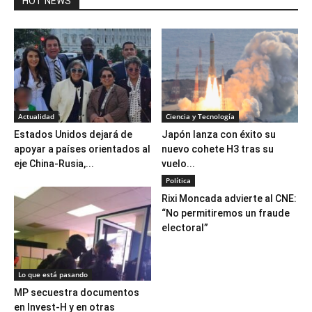
HOT NEWS
Actualidad
Ciencia y Tecnología
Estados Unidos dejará de
Japón lanza con éxito su
apoyar a países orientados al
nuevo cohete H3 tras su
eje China-Rusia,...
vuelo...
Política
Rixi Moncada advierte al CNE:
“No permitiremos un fraude
electoral”
Lo que está pasando
MP secuestra documentos
en Invest-H y en otras