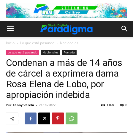
Inicio
Lo que está pasando
Nacionales
Lo que está pasando
Nacionales
Portada
Condenan a más de 14 años
de cárcel a exprimera dama
Rosa Elena de Lobo, por
apropiación indebida
Por
Fanny Varela
-
21/09/2022
1168
0