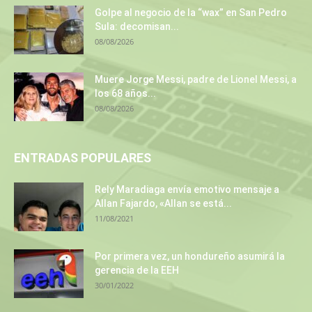
Golpe al negocio de la “wax” en San Pedro
Sula: decomisan...
08/08/2026
Muere Jorge Messi, padre de Lionel Messi, a
los 68 años...
08/08/2026
ENTRADAS POPULARES
Rely Maradiaga envía emotivo mensaje a
Allan Fajardo, «Allan se está...
11/08/2021
Por primera vez, un hondureño asumirá la
gerencia de la EEH
30/01/2022