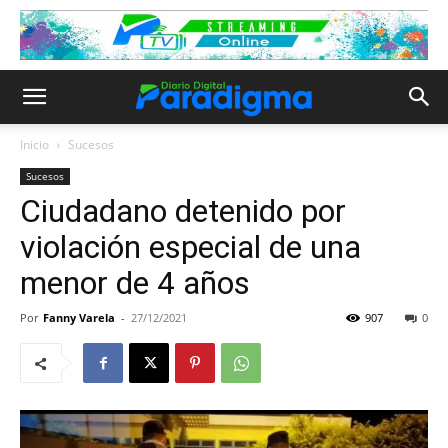
Inicio
Sucesos
Sucesos
Ciudadano detenido por
violación especial de una
menor de 4 años
Por
Fanny Varela
-
27/12/2021
907
0