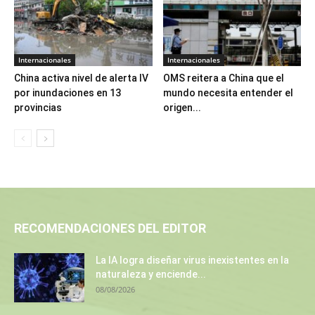
Internacionales
Internacionales
China activa nivel de alerta IV
OMS reitera a China que el
por inundaciones en 13
mundo necesita entender el
provincias
origen...
RECOMENDACIONES DEL EDITOR
La IA logra diseñar virus inexistentes en la
naturaleza y enciende...
08/08/2026