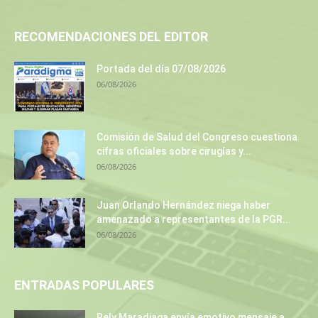
RECOMENDACIONES DEL EDITOR
Portada del día 07/08/2026
06/08/2026
Comisión de Salud del Congreso cuestiona
cifras oficiales sobre cirugías y...
06/08/2026
Juan Orlando Hernández niega haber
amenazado a representantes de la PGR...
06/08/2026
ENTRADAS POPULARES
Rely Maradiaga envía emotivo mensaje a