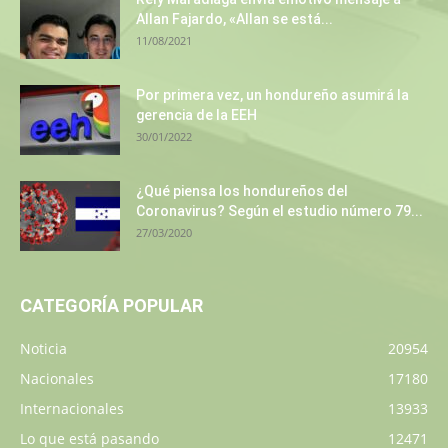
Allan Fajardo, «Allan se está...
11/08/2021
Por primera vez, un hondureño asumirá la
gerencia de la EEH
30/01/2022
¿Qué piensa los hondureños del
Coronavirus? Según el estudio número 79...
27/03/2020
CATEGORÍA POPULAR
Noticia
20954
Nacionales
17180
Internacionales
13933
Lo que está pasando
12471