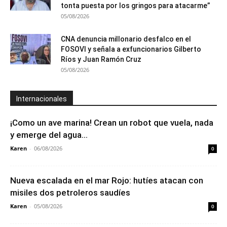
tonta puesta por los gringos para atacarme”
05/08/2026
CNA denuncia millonario desfalco en el
FOSOVI y señala a exfuncionarios Gilberto
Ríos y Juan Ramón Cruz
05/08/2026
Internacionales
¡Como un ave marina! Crean un robot que vuela, nada
y emerge del agua...
Karen
-
06/08/2026
0
Nueva escalada en el mar Rojo: hutíes atacan con
misiles dos petroleros saudíes
Karen
-
05/08/2026
0