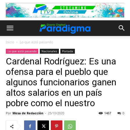
Inicio
Lo que está pasando
Lo que está pasando
Nacionales
Portada
Cardenal Rodríguez: Es una
ofensa para el pueblo que
algunos funcionarios ganen
altos salarios en un país
pobre como el nuestro
Por
Mesa de Redacciòn
-
25/10/2020
1467
0