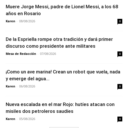
Muere Jorge Messi, padre de Lionel Messi, a los 68
años en Rosario
Karen
-
08/08/2026
0
De la Espriella rompe otra tradición y dará primer
discurso como presidente ante militares
Mesa de Redacción
-
07/08/2026
0
¡Como un ave marina! Crean un robot que vuela, nada
y emerge del agua...
Karen
-
06/08/2026
0
Nueva escalada en el mar Rojo: hutíes atacan con
misiles dos petroleros saudíes
Karen
-
05/08/2026
0