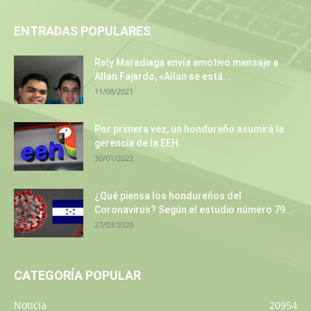
ENTRADAS POPULARES
Rely Maradiaga envía emotivo mensaje a
Allan Fajardo, «Allan se está...
11/08/2021
Por primera vez, un hondureño asumirá la
gerencia de la EEH
30/01/2022
¿Qué piensa los hondureños del
Coronavirus? Según el estudio número 79...
27/03/2020
CATEGORÍA POPULAR
Noticia
20954