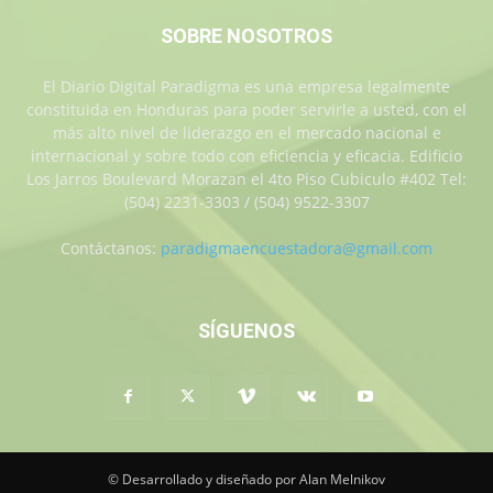
SOBRE NOSOTROS
El Diario Digital Paradigma es una empresa legalmente
constituida en Honduras para poder servirle a usted, con el
más alto nivel de liderazgo en el mercado nacional e
internacional y sobre todo con eficiencia y eficacia. Edificio
Los Jarros Boulevard Morazan el 4to Piso Cubiculo #402 Tel:
(504) 2231-3303 / (504) 9522-3307
Contáctanos:
paradigmaencuestadora@gmail.com
SÍGUENOS
© Desarrollado y diseñado por Alan Melnikov