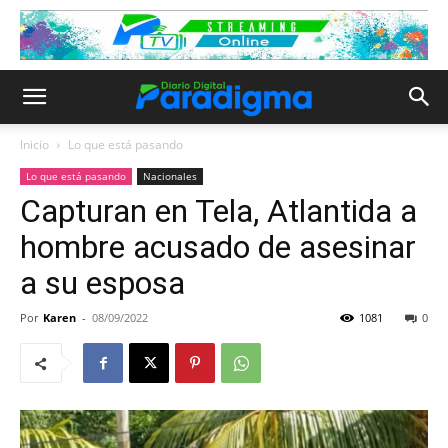
Inicio
Lo que está pasando
Lo que está pasando
Nacionales
Capturan en Tela, Atlantida a
hombre acusado de asesinar
a su esposa
Por
Karen
-
08/09/2022
1081
0