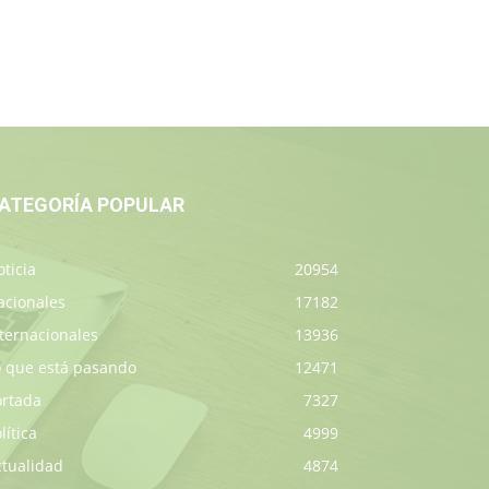
ATEGORÍA POPULAR
ticia
20954
acionales
17182
ternacionales
13936
o que está pasando
12471
ortada
7327
lítica
4999
ctualidad
4874