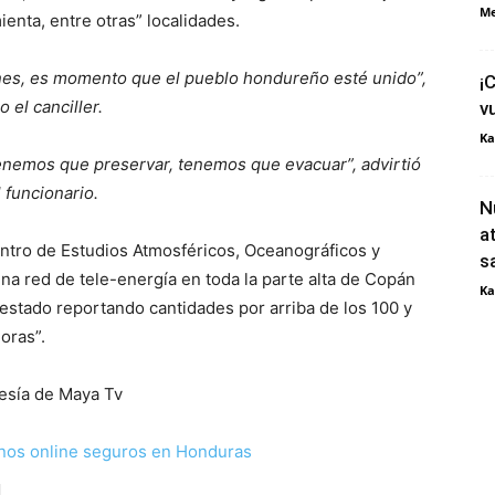
Me
enta, entre otras” localidades.
es, es momento que el pueblo hondureño esté unido”,
¡
jo el canciller.
v
Ka
tenemos que preservar, tenemos que evacuar”, advirtió
l funcionario.
N
a
entro de Estudios Atmosféricos, Oceanográficos y
s
na red de tele-energía en toda la parte alta de Copán
Ka
 estado reportando cantidades por arriba de los 100 y
horas”.
esía de Maya Tv
nos online seguros en Honduras