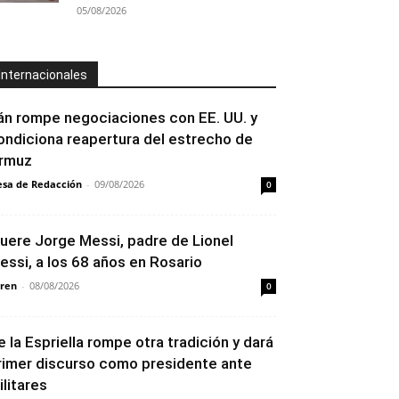
05/08/2026
Internacionales
rán rompe negociaciones con EE. UU. y
ondiciona reapertura del estrecho de
rmuz
sa de Redacción
-
09/08/2026
0
uere Jorge Messi, padre de Lionel
essi, a los 68 años en Rosario
ren
-
08/08/2026
0
e la Espriella rompe otra tradición y dará
rimer discurso como presidente ante
ilitares