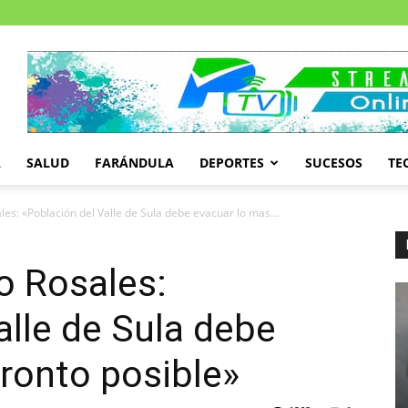
A
SALUD
FARÁNDULA
DEPORTES
SUCESOS
TE
les: «Población del Valle de Sula debe evacuar lo mas...
ro Rosales:
alle de Sula debe
ronto posible»