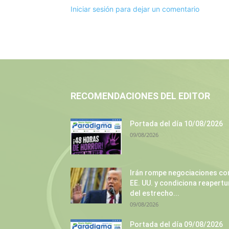
Iniciar sesión para dejar un comentario
RECOMENDACIONES DEL EDITOR
Portada del día 10/08/2026
09/08/2026
Irán rompe negociaciones co
EE. UU. y condiciona reapertu
del estrecho...
09/08/2026
Portada del día 09/08/2026