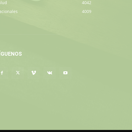
alud
4042
acionales
4009
ÍGUENOS