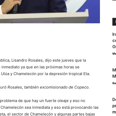
I
c
O
Me
ública, Lisandro Rosales, dijo este jueves que la
e inmediato ya que en las próximas horas se
M
 Ulúa y Chamelecón por la depresión tropical Eta.
M
Ka
seguró Rosales, también excomisionado de Copeco.
D
 problema de que hay un fuerte oleaje y eso no
p
 y Chamelecón sea inmediata y eso está provocando las
m
eta, el sector de Chamelecón y algunas partes bajas