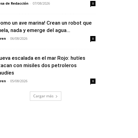
sa de Redacción
-
07/08/2026
0
Como un ave marina! Crean un robot que
uela, nada y emerge del agua...
ren
-
06/08/2026
0
ueva escalada en el mar Rojo: hutíes
tacan con misiles dos petroleros
audíes
ren
-
05/08/2026
0
Cargar más