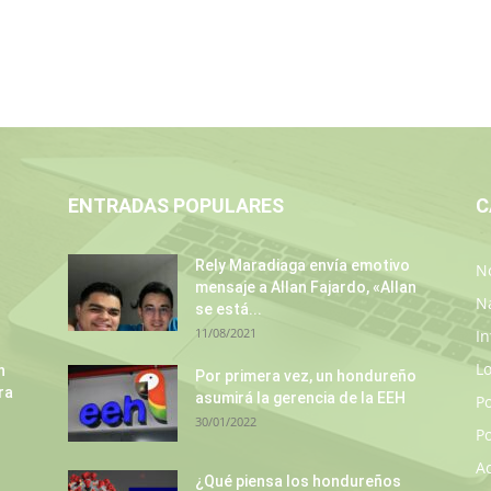
ENTRADAS POPULARES
C
Rely Maradiaga envía emotivo
No
mensaje a Allan Fajardo, «Allan
N
se está...
11/08/2021
In
L
n
Por primera vez, un hondureño
ra
asumirá la gerencia de la EEH
P
30/01/2022
Po
A
¿Qué piensa los hondureños