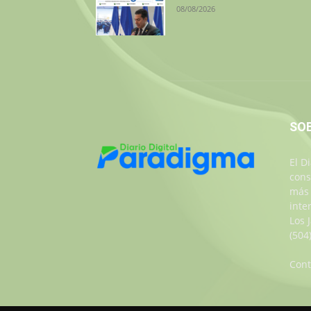
08/08/2026
SO
El D
cons
más 
inte
Los 
(504
Cont