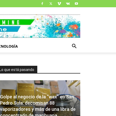
CNOLOGÍA
Lo que está pasando
Golpe al negocio de la “wax” en San
Pedro Sula: decomisan 88
vaporizadores y más de una libra de
concentrado de marihuana