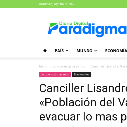
domingo, agosto 9, 2026
Diario
Paradigma
PAÍS
MUNDO
ECONOMÍ
Inicio
Lo que está pasando
Canciller Lisandro Rosa
Lo que está pasando
Nacionales
Canciller Lisand
«Población del V
evacuar lo mas p