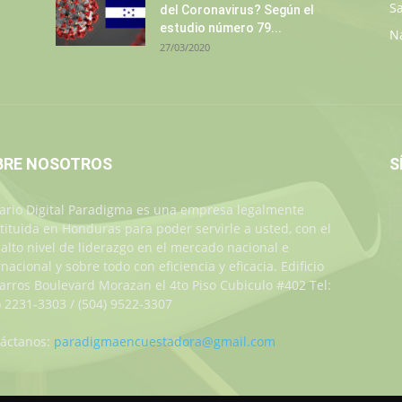
S
del Coronavirus? Según el
estudio número 79...
N
27/03/2020
BRE NOSOTROS
S
iario Digital Paradigma es una empresa legalmente
tituida en Honduras para poder servirle a usted, con el
alto nivel de liderazgo en el mercado nacional e
rnacional y sobre todo con eficiencia y eficacia. Edificio
Jarros Boulevard Morazan el 4to Piso Cubiculo #402 Tel:
) 2231-3303 / (504) 9522-3307
áctanos:
paradigmaencuestadora@gmail.com