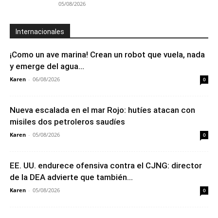
05/08/2026
Internacionales
¡Como un ave marina! Crean un robot que vuela, nada
y emerge del agua...
Karen
-
06/08/2026
0
Nueva escalada en el mar Rojo: hutíes atacan con
misiles dos petroleros saudíes
Karen
-
05/08/2026
0
EE. UU. endurece ofensiva contra el CJNG: director
de la DEA advierte que también...
Karen
-
05/08/2026
0