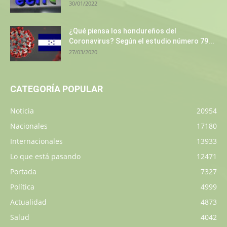
30/01/2022
¿Qué piensa los hondureños del
Coronavirus? Según el estudio número 79...
27/03/2020
CATEGORÍA POPULAR
Noticia
20954
Nacionales
17180
Internacionales
13933
Lo que está pasando
12471
Portada
7327
Política
4999
Actualidad
4873
Salud
4042