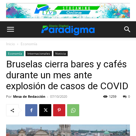
Inicio
Economía
Economía
Internacionales
Noticia
Bruselas cierra bares y cafés
durante un mes ante
explosión de casos de COVID
Por
Mesa de Redacción
-
07/10/2020
1259
0