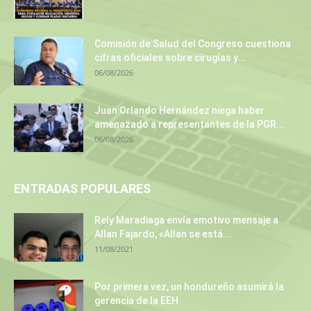
Comisión de Salud del Congreso cuestiona
cifras oficiales sobre cirugías y...
06/08/2026
Juan Orlando Hernández niega haber
amenazado a representantes de la PGR...
06/08/2026
ENTRADAS POPULARES
Rely Maradiaga envía emotivo mensaje a
Allan Fajardo, «Allan se está...
11/08/2021
Por primera vez, un hondureño asumirá la
gerencia de la EEH