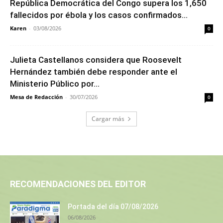
República Democrática del Congo supera los 1,650
fallecidos por ébola y los casos confirmados...
Karen
-
03/08/2026
0
Julieta Castellanos considera que Roosevelt
Hernández también debe responder ante el
Ministerio Público por...
Mesa de Redacción
-
30/07/2026
0
Cargar más
RECOMENDACIONES DEL EDITOR
Portada del día 07/08/2026
06/08/2026