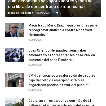
Sula: decomisan 88 vaporizadores y más de
una libra de concentrado de marihuana
Mesa de Redacción
-
08/08/2026
0
Magistrado Mario Díaz niega presiones para
reprogramar audiencia contra Roosevelt
Hernández
07/08/2026
Juan Orlando Hernández niega haber
amenazado a representantes de la PGR en
audiencia del caso Pandora II
06/08/2026
CMH denuncia sobrevaloración de cirugías
bajo decreto de emergencia: “No se
negociaron precios a favor del pueblo”
06/08/2026
Capturan a tres personas con más de L1
millón en efectivo oculto en maletas en La