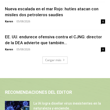
Nueva escalada en el mar Rojo: hutíes atacan con
misiles dos petroleros saudíes
Karen
-
05/08/2026
0
EE. UU. endurece ofensiva contra el CJNG: director
de la DEA advierte que también...
Karen
-
05/08/2026
0
Cargar más
RECOMENDACIONES DEL EDITOR
La IA logra diseñar virus inexistentes en la
naturaleza y enciende...