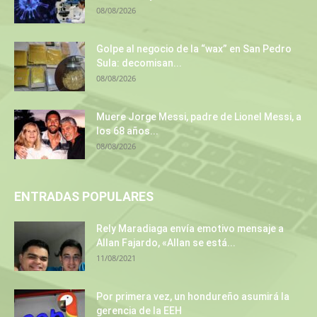
08/08/2026
Golpe al negocio de la “wax” en San Pedro
Sula: decomisan...
08/08/2026
Muere Jorge Messi, padre de Lionel Messi, a
los 68 años...
08/08/2026
ENTRADAS POPULARES
Rely Maradiaga envía emotivo mensaje a
Allan Fajardo, «Allan se está...
11/08/2021
Por primera vez, un hondureño asumirá la
gerencia de la EEH