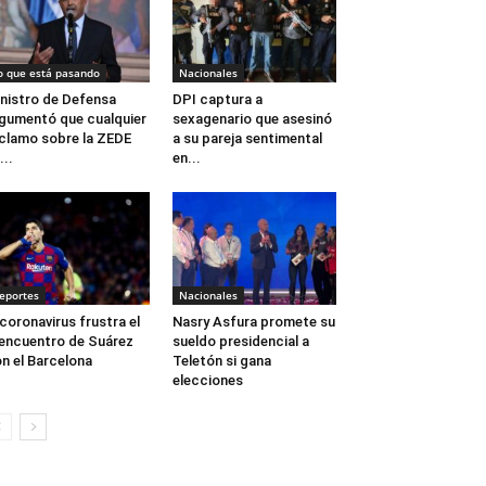
o que está pasando
Nacionales
nistro de Defensa
DPI captura a
gumentó que cualquier
sexagenario que asesinó
clamo sobre la ZEDE
a su pareja sentimental
...
en...
eportes
Nacionales
 coronavirus frustra el
Nasry Asfura promete su
encuentro de Suárez
sueldo presidencial a
n el Barcelona
Teletón si gana
elecciones