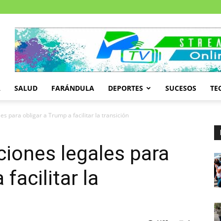
A
SALUD
FARÁNDULA
DEPORTES
SUCESOS
TE
es para obligar a Trump a facilitar la transición
ciones legales para
facilitar la