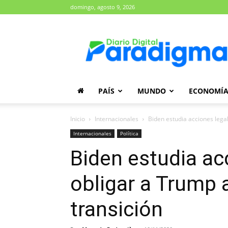
domingo, agosto 9, 2026
Diario
Paradigma
PAÍS
MUNDO
ECONOMÍ
Inicio
Internacionales
Biden estudia acciones legal
Internacionales
Política
Biden estudia ac
obligar a Trump a 
transición