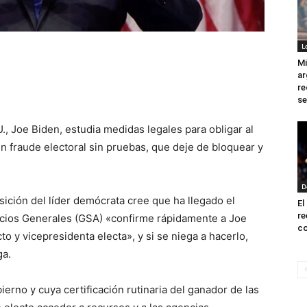
L
Mi
ar
re
se
., Joe Biden, estudia medidas legales para obligar al
 fraude electoral sin pruebas, que deje de bloquear y
D
sición del líder demócrata cree que ha llegado el
El
re
cios Generales (GSA) «confirme rápidamente a Joe
co
o y vicepresidenta electa», y si se niega a hacerlo,
ga.
rno y cuya certificación rutinaria del ganador de las