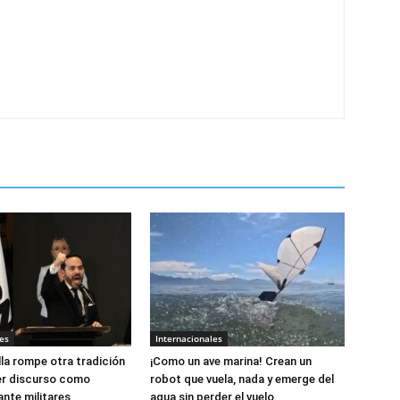
es
Internacionales
lla rompe otra tradición
¡Como un ave marina! Crean un
er discurso como
robot que vuela, nada y emerge del
ante militares
agua sin perder el vuelo