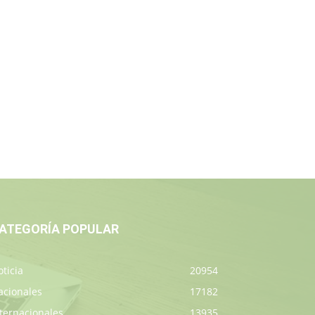
ATEGORÍA POPULAR
ticia
20954
acionales
17182
ternacionales
13935