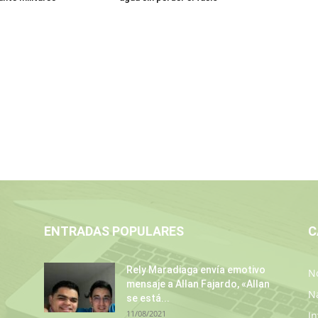
ENTRADAS POPULARES
C
Rely Maradiaga envía emotivo
No
mensaje a Allan Fajardo, «Allan
N
se está...
11/08/2021
In