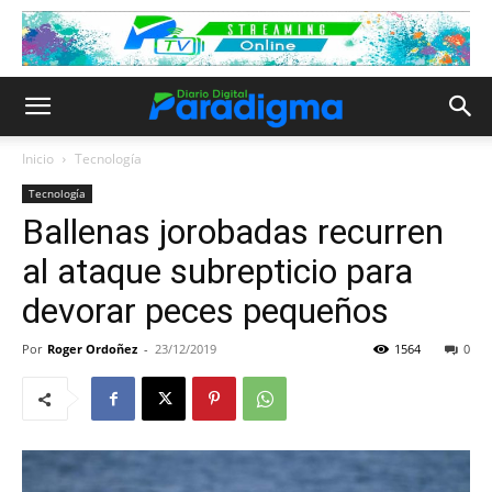
Inicio
Tecnología
Tecnología
Ballenas jorobadas recurren
al ataque subrepticio para
devorar peces pequeños
Por
Roger Ordoñez
-
23/12/2019
1564
0