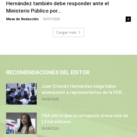
Hernández también debe responder ante el
Ministerio Público por...
Mesa de Redacción
-
30/07/2026
0
Cargar más
RECOMENDACIONES DEL EDITOR
Juan Orlando Hernández niega haber
amenazado a representantes de la PGR...
06/08/2026
CNA alerta que la corrupción drena más de
L3 mil millones...
06/08/2026