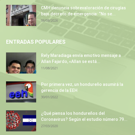
CMH denuncia sobrevaloración de cirugías
bajo decreto de emergencia: “No se...
06/08/2026
ENTRADAS POPULARES
Rely Maradiaga envía emotivo mensaje a
Allan Fajardo, «Allan se está...
11/08/2021
Por primera vez, un hondureño asumirá la
gerencia de la EEH
30/01/2022
¿Qué piensa los hondureños del
Coronavirus? Según el estudio número 79...
27/03/2020