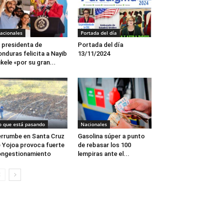
acionales
Portada del día
 presidenta de
Portada del día
nduras felicita a Nayib
13/11/2024
kele «por su gran...
o que está pasando
Nacionales
rrumbe en Santa Cruz
Gasolina súper a punto
 Yojoa provoca fuerte
de rebasar los 100
ngestionamiento
lempiras ante el...