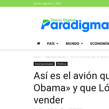
jueves, agosto 6, 2026
Diario
Paradigma
PAÍS
MUNDO
ECONOMÍ
Inicio
Internacionales
Así es el avión que no tenía
Internacionales
Política
Así es el avión q
Obama» y que Ló
vender