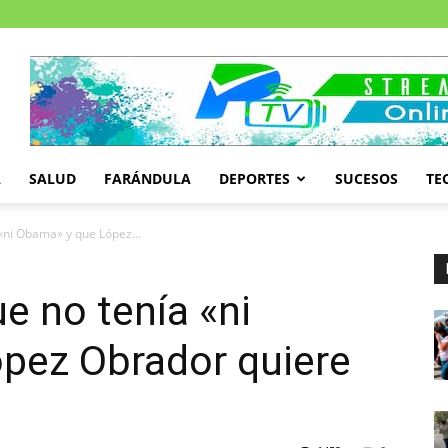
A
SALUD
FARÁNDULA
DEPORTES
SUCESOS
TE
 «ni Obama» y que López...
ue no tenía «ni
pez Obrador quiere