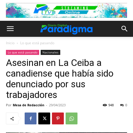
Inicio
Lo que está pasando
Lo que está pasando
Nacionales
Asesinan en La Ceiba a
canadiense que había sido
denunciado por sus
trabajadores
Por
Mesa de Redacción
-
29/04/2023
948
0