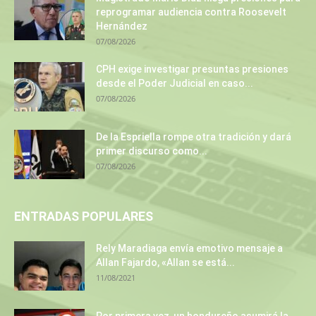
reprogramar audiencia contra Roosevelt
Hernández
07/08/2026
CPH exige investigar presuntas presiones
desde el Poder Judicial en caso...
07/08/2026
De la Espriella rompe otra tradición y dará
primer discurso como...
07/08/2026
ENTRADAS POPULARES
Rely Maradiaga envía emotivo mensaje a
Allan Fajardo, «Allan se está...
11/08/2021
Por primera vez, un hondureño asumirá la