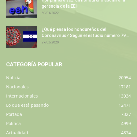
gerencia de la EEH
30/01/2022
¿Qué piensa los hondureños del
Coronavirus? Según el estudio número 79...
27/03/2020
CATEGORÍA POPULAR
Noticia
20954
Nacionales
17181
Internacionales
13934
Lo que está pasando
12471
Portada
7327
Política
4999
Actualidad
4874