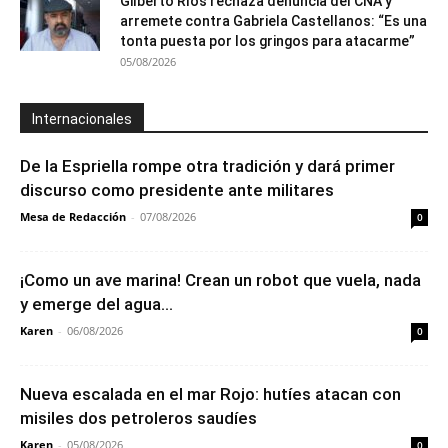
Gilberto Ríos rechaza denuncia del CNA y
arremete contra Gabriela Castellanos: “Es una
tonta puesta por los gringos para atacarme”
05/08/2026
Internacionales
De la Espriella rompe otra tradición y dará primer
discurso como presidente ante militares
Mesa de Redacción
-
07/08/2026
0
¡Como un ave marina! Crean un robot que vuela, nada
y emerge del agua...
Karen
-
06/08/2026
0
Nueva escalada en el mar Rojo: hutíes atacan con
misiles dos petroleros saudíes
Karen
-
05/08/2026
0