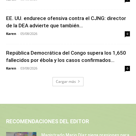
EE. UU. endurece ofensiva contra el CJNG: director
de la DEA advierte que también...
Karen
-
05/08/2026
0
República Democrática del Congo supera los 1,650
fallecidos por ébola y los casos confirmados...
Karen
-
03/08/2026
0
Cargar más
RECOMENDACIONES DEL EDITOR
Magistrado Mario Díaz niega presiones para