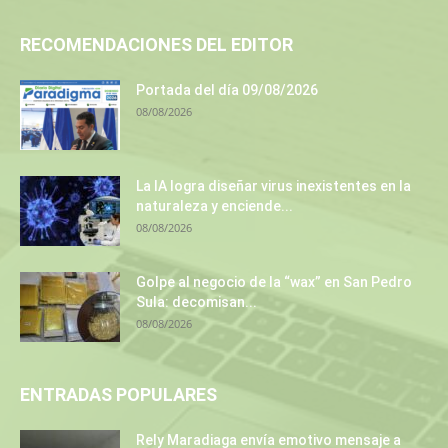
RECOMENDACIONES DEL EDITOR
Portada del día 09/08/2026
08/08/2026
La IA logra diseñar virus inexistentes en la
naturaleza y enciende...
08/08/2026
Golpe al negocio de la “wax” en San Pedro
Sula: decomisan...
08/08/2026
ENTRADAS POPULARES
Rely Maradiaga envía emotivo mensaje a