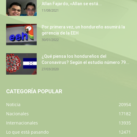
Allan Fajardo, «Allan se está...
11/08/2021
Por primera vez, un hondureño asumirá la
gerencia de la EEH
30/01/2022
¿Qué piensa los hondureños del
Coronavirus? Según el estudio número 79...
27/03/2020
CATEGORÍA POPULAR
Noticia
20954
Nacionales
17182
Internacionales
13935
Lo que está pasando
12471