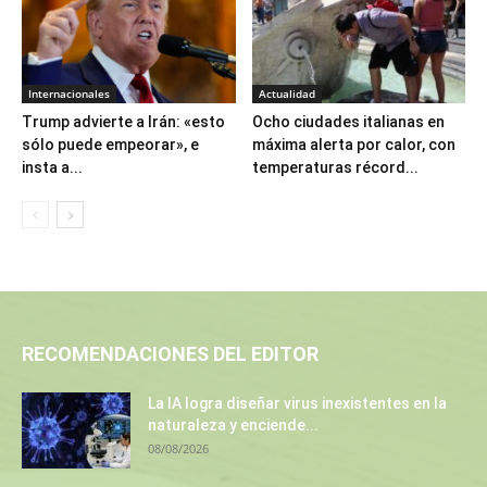
Internacionales
Actualidad
Trump advierte a Irán: «esto
Ocho ciudades italianas en
sólo puede empeorar», e
máxima alerta por calor, con
insta a...
temperaturas récord...
RECOMENDACIONES DEL EDITOR
La IA logra diseñar virus inexistentes en la
naturaleza y enciende...
08/08/2026