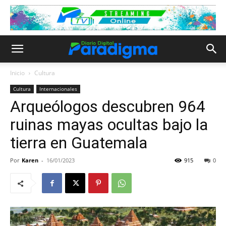
Inicio
Cultura
Cultura
Internacionales
Arqueólogos descubren 964
ruinas mayas ocultas bajo la
tierra en Guatemala
Por
Karen
-
16/01/2023
915
0