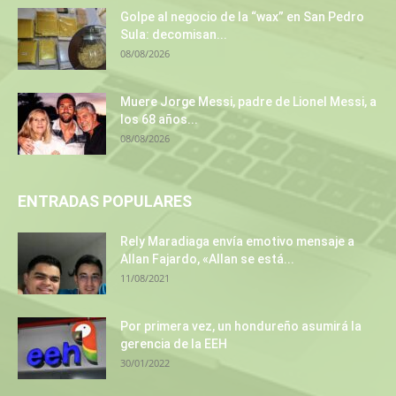
Golpe al negocio de la “wax” en San Pedro
Sula: decomisan...
08/08/2026
Muere Jorge Messi, padre de Lionel Messi, a
los 68 años...
08/08/2026
ENTRADAS POPULARES
Rely Maradiaga envía emotivo mensaje a
Allan Fajardo, «Allan se está...
11/08/2021
Por primera vez, un hondureño asumirá la
gerencia de la EEH
30/01/2022