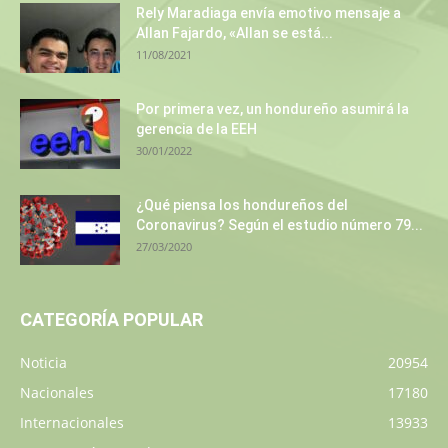
Rely Maradiaga envía emotivo mensaje a
Allan Fajardo, «Allan se está...
11/08/2021
Por primera vez, un hondureño asumirá la
gerencia de la EEH
30/01/2022
¿Qué piensa los hondureños del
Coronavirus? Según el estudio número 79...
27/03/2020
CATEGORÍA POPULAR
Noticia
20954
Nacionales
17180
Internacionales
13933