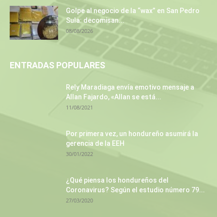
Golpe al negocio de la “wax” en San Pedro
Sula: decomisan...
08/08/2026
ENTRADAS POPULARES
Rely Maradiaga envía emotivo mensaje a
Allan Fajardo, «Allan se está...
11/08/2021
Por primera vez, un hondureño asumirá la
gerencia de la EEH
30/01/2022
¿Qué piensa los hondureños del
Coronavirus? Según el estudio número 79...
27/03/2020