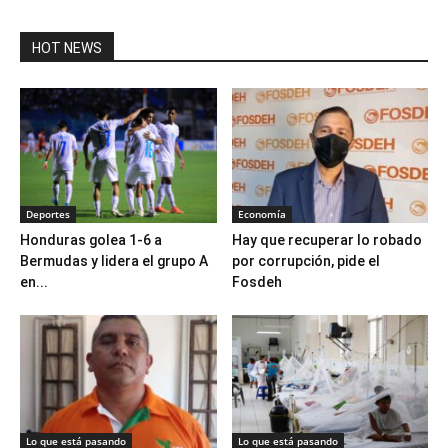
HOT NEWS
Deportes
Economía
Honduras golea 1-6 a
Hay que recuperar lo robado
Bermudas y lidera el grupo A
por corrupción, pide el
en...
Fosdeh
Lo que está pasando
Lo que está pasando