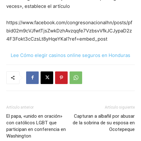
veces», establece el artículo
https://www.facebook.com/congresonacionalhn/posts/pf
bid02m9cVJfwtTjsZwkDzhAvzqqfe7VzbsvVfkJCJypaD2z
4F3Fokt3cCzsLt8yHqeYKal?ref=embed_post
Lee Cómo elegir casinos online seguros en Honduras
Artículo anterior
Artículo siguiente
El papa, «unido en oración»
Capturan a albañil por abusar
con católicos LGBT que
de la sobrina de su esposa en
participan en conferencia en
Ocotepeque
Washington