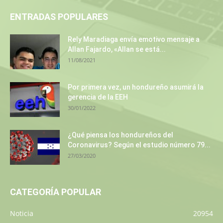
ENTRADAS POPULARES
Rely Maradiaga envía emotivo mensaje a
Allan Fajardo, «Allan se está...
11/08/2021
Por primera vez, un hondureño asumirá la
gerencia de la EEH
30/01/2022
¿Qué piensa los hondureños del
Coronavirus? Según el estudio número 79...
27/03/2020
CATEGORÍA POPULAR
Noticia
20954