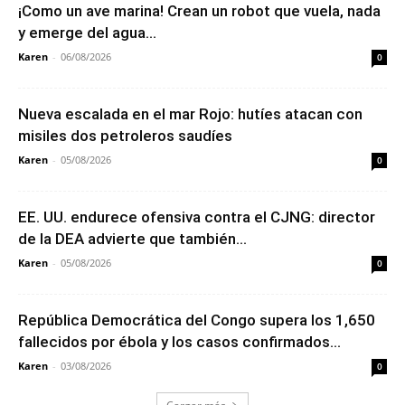
¡Como un ave marina! Crean un robot que vuela, nada
y emerge del agua...
Karen
-
06/08/2026
0
Nueva escalada en el mar Rojo: hutíes atacan con
misiles dos petroleros saudíes
Karen
-
05/08/2026
0
EE. UU. endurece ofensiva contra el CJNG: director
de la DEA advierte que también...
Karen
-
05/08/2026
0
República Democrática del Congo supera los 1,650
fallecidos por ébola y los casos confirmados...
Karen
-
03/08/2026
0