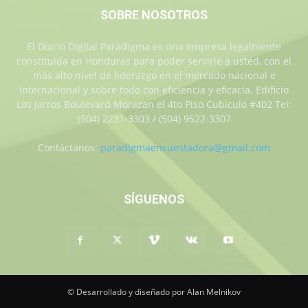
SOBRE NOSOTROS
El Diario Digital Paradigma es una empresa legalmente
constituida en Honduras para poder servirle a usted, con el
más alto nivel de liderazgo en el mercado nacional e
internacional y sobre todo con eficiencia y eficacia. Edificio
Los Jarros Boulevard Morazan el 4to Piso Cubiculo #402 Tel:
(504) 2231-3303 / (504) 9522-3307
Contáctanos:
paradigmaencuestadora@gmail.com
SÍGUENOS
© Desarrollado y diseñado por Alan Melnikov