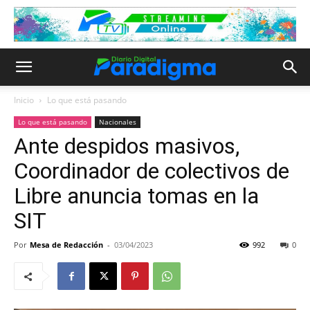
Inicio
Lo que está pasando
Lo que está pasando
Nacionales
Ante despidos masivos,
Coordinador de colectivos de
Libre anuncia tomas en la
SIT
Por
Mesa de Redacción
-
03/04/2023
992
0