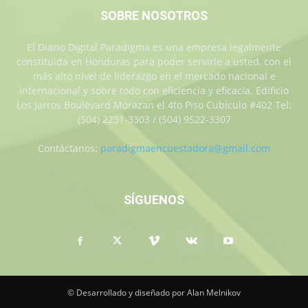
SOBRE NOSOTROS
El Diario Digital Paradigma es una empresa legalmente
constituida en Honduras para poder servirle a usted, con el
más alto nivel de liderazgo en el mercado nacional e
internacional y sobre todo con eficiencia y eficacia. Edificio
Los Jarros Boulevard Morazan el 4to Piso Cubiculo #402 Tel:
(504) 2231-3303 / (504) 9522-3307
Contáctanos:
paradigmaencuestadora@gmail.com
SÍGUENOS
© Desarrollado y diseñado por Alan Melnikov