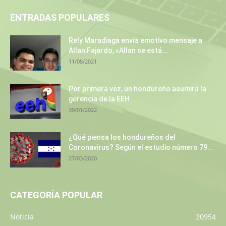
ENTRADAS POPULARES
Rely Maradiaga envía emotivo mensaje a
Allan Fajardo, «Allan se está...
11/08/2021
Por primera vez, un hondureño asumirá la
gerencia de la EEH
30/01/2022
¿Qué piensa los hondureños del
Coronavirus? Según el estudio número 79...
27/03/2020
CATEGORÍA POPULAR
Noticia
20954