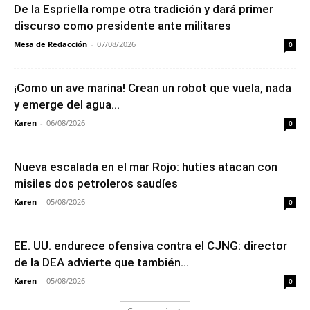
De la Espriella rompe otra tradición y dará primer
discurso como presidente ante militares
Mesa de Redacción
-
07/08/2026
0
¡Como un ave marina! Crean un robot que vuela, nada
y emerge del agua...
Karen
-
06/08/2026
0
Nueva escalada en el mar Rojo: hutíes atacan con
misiles dos petroleros saudíes
Karen
-
05/08/2026
0
EE. UU. endurece ofensiva contra el CJNG: director
de la DEA advierte que también...
Karen
-
05/08/2026
0