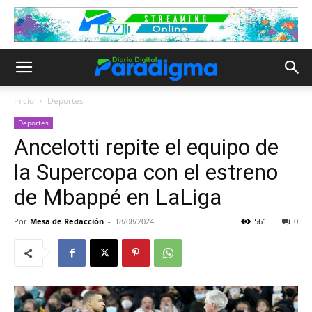
Inicio
Deportes
Deportes
Ancelotti repite el equipo de
la Supercopa con el estreno
de Mbappé en LaLiga
Por
Mesa de Redacción
-
18/08/2024
561
0