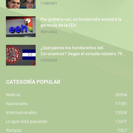
11/08/2021
Por primera vez, un hondureño asumirá la
gerencia de la EEH
30/01/2022
¿Qué piensa los hondureños del
Coronavirus? Según el estudio número 79...
27/03/2020
CATEGORÍA POPULAR
Noticia
20954
Nacionales
17181
Internacionales
13934
Lo que está pasando
12471
Portada
7327