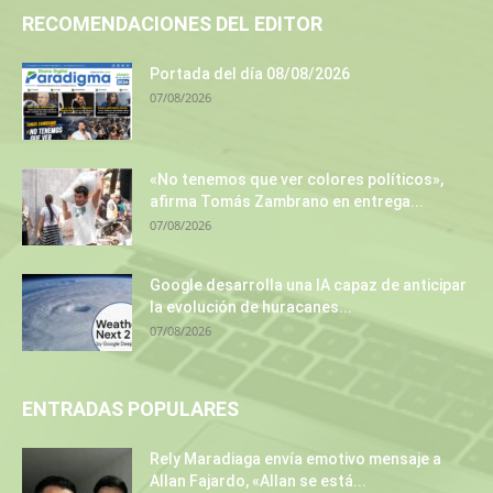
RECOMENDACIONES DEL EDITOR
Portada del día 08/08/2026
07/08/2026
«No tenemos que ver colores políticos»,
afirma Tomás Zambrano en entrega...
07/08/2026
Google desarrolla una IA capaz de anticipar
la evolución de huracanes...
07/08/2026
ENTRADAS POPULARES
Rely Maradiaga envía emotivo mensaje a
Allan Fajardo, «Allan se está...