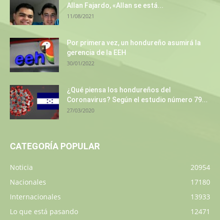
Allan Fajardo, «Allan se está...
11/08/2021
Por primera vez, un hondureño asumirá la
gerencia de la EEH
30/01/2022
¿Qué piensa los hondureños del
Coronavirus? Según el estudio número 79...
27/03/2020
CATEGORÍA POPULAR
Noticia
20954
Nacionales
17180
Internacionales
13933
Lo que está pasando
12471