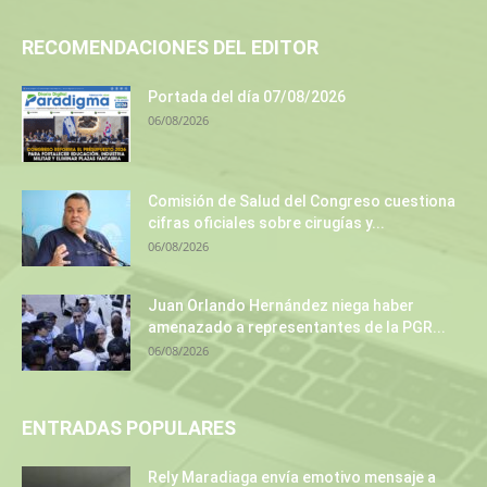
RECOMENDACIONES DEL EDITOR
Portada del día 07/08/2026
06/08/2026
Comisión de Salud del Congreso cuestiona
cifras oficiales sobre cirugías y...
06/08/2026
Juan Orlando Hernández niega haber
amenazado a representantes de la PGR...
06/08/2026
ENTRADAS POPULARES
Rely Maradiaga envía emotivo mensaje a