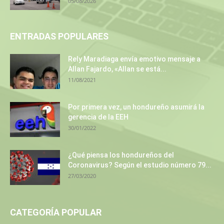
05/08/2026
ENTRADAS POPULARES
Rely Maradiaga envía emotivo mensaje a
Allan Fajardo, «Allan se está...
11/08/2021
Por primera vez, un hondureño asumirá la
gerencia de la EEH
30/01/2022
¿Qué piensa los hondureños del
Coronavirus? Según el estudio número 79...
27/03/2020
CATEGORÍA POPULAR