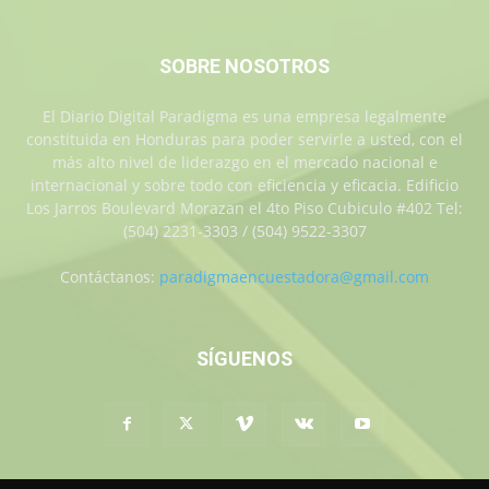
SOBRE NOSOTROS
El Diario Digital Paradigma es una empresa legalmente
constituida en Honduras para poder servirle a usted, con el
más alto nivel de liderazgo en el mercado nacional e
internacional y sobre todo con eficiencia y eficacia. Edificio
Los Jarros Boulevard Morazan el 4to Piso Cubiculo #402 Tel:
(504) 2231-3303 / (504) 9522-3307
Contáctanos:
paradigmaencuestadora@gmail.com
SÍGUENOS