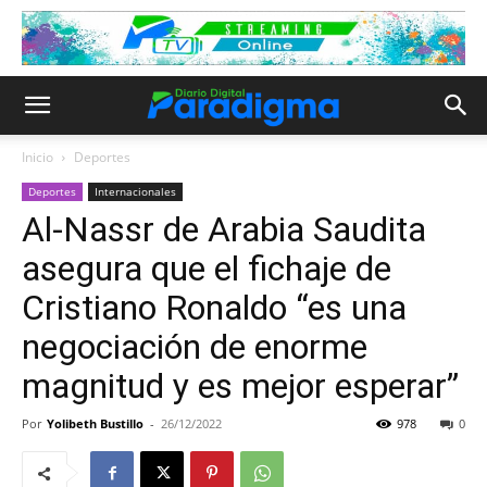
Inicio
Deportes
Deportes
Internacionales
Al-Nassr de Arabia Saudita
asegura que el fichaje de
Cristiano Ronaldo “es una
negociación de enorme
magnitud y es mejor esperar”
Por
Yolibeth Bustillo
-
26/12/2022
978
0