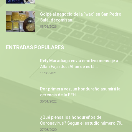
Golpe al negocio de la “wax” en San Pedro
Sula: decomisan...
08/08/2026
ENTRADAS POPULARES
Rely Maradiaga envía emotivo mensaje a
Allan Fajardo, «Allan se está...
11/08/2021
Por primera vez, un hondureño asumirá la
gerencia de la EEH
30/01/2022
¿Qué piensa los hondureños del
Coronavirus? Según el estudio número 79...
27/03/2020