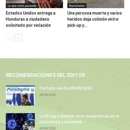
Lo que está pasando
Nacionales
Estados Unidos entrega a
Una persona muerta y varios
Honduras a ciudadano
heridos deja colisión entre
solicitado por violación
pick-up y...
RECOMENDACIONES DEL EDITOR
Portada del día 09/08/2026
08/08/2026
La IA logra diseñar virus inexistentes en la
naturaleza y enciende...
08/08/2026