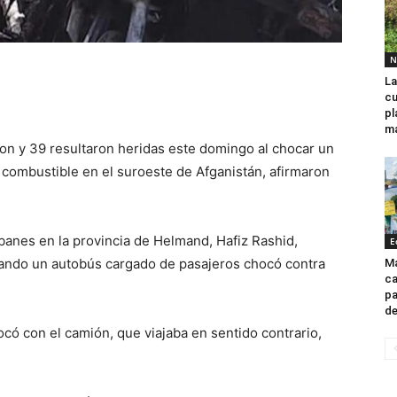
N
La
cu
pl
ma
n y 39 resultaron heridas este domingo al chocar un
combustible en el suroeste de Afganistán, afirmaron
ibanes en la provincia de Helmand, Hafiz Rashid,
E
uando un autobús cargado de pasajeros chocó contra
Ma
ca
pa
de
ocó con el camión, que viajaba en sentido contrario,