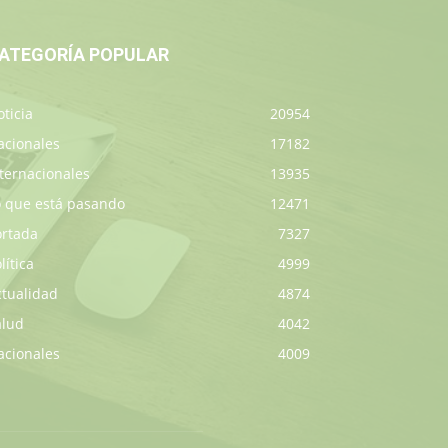
ATEGORÍA POPULAR
ticia
20954
acionales
17182
ternacionales
13935
o que está pasando
12471
ortada
7327
lítica
4999
ctualidad
4874
alud
4042
acionales
4009