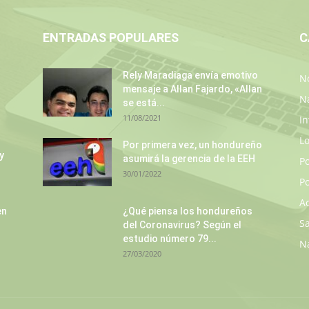
ENTRADAS POPULARES
C
Rely Maradiaga envía emotivo
No
mensaje a Allan Fajardo, «Allan
N
se está...
11/08/2021
In
L
Por primera vez, un hondureño
y
asumirá la gerencia de la EEH
P
30/01/2022
Po
A
en
¿Qué piensa los hondureños
S
del Coronavirus? Según el
estudio número 79...
N
27/03/2020