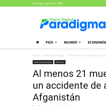
domingo, agosto 9, 2026
Diario
Paradigma
PAÍS
MUNDO
ECONOMÍ
Inicio
Internacionales
Al menos 21 muertos y 39 he
Internacionales
Noticia
Al menos 21 mue
un accidente de
Afganistán