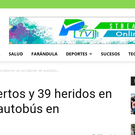
A
SALUD
FARÁNDULA
DEPORTES
SUCESOS
TE
ridos en un accidente de autobús...
rtos y 39 heridos en
 autobús en