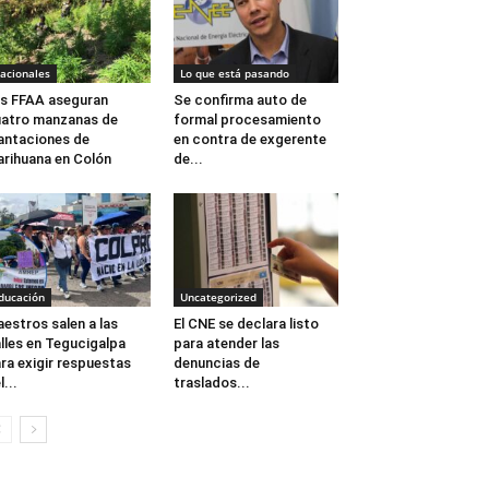
acionales
Lo que está pasando
s FFAA aseguran
Se confirma auto de
atro manzanas de
formal procesamiento
antaciones de
en contra de exgerente
rihuana en Colón
de...
ducación
Uncategorized
estros salen a las
El CNE se declara listo
lles en Tegucigalpa
para atender las
ra exigir respuestas
denuncias de
l...
traslados...