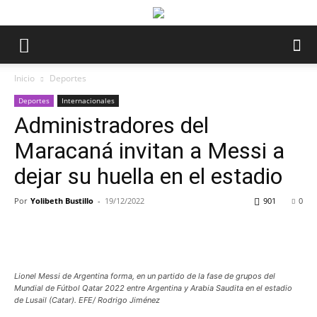
Inicio
Deportes
Deportes
Internacionales
Administradores del
Maracaná invitan a Messi a
dejar su huella en el estadio
Por
Yolibeth Bustillo
-
19/12/2022
901
0
Lionel Messi de Argentina forma, en un partido de la fase de grupos del
Mundial de Fútbol Qatar 2022 entre Argentina y Arabia Saudita en el estadio
de Lusail (Catar). EFE/ Rodrigo Jiménez