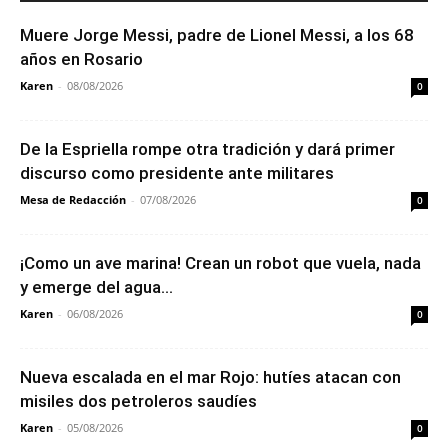
Muere Jorge Messi, padre de Lionel Messi, a los 68
años en Rosario
Karen
-
08/08/2026
0
De la Espriella rompe otra tradición y dará primer
discurso como presidente ante militares
Mesa de Redacción
-
07/08/2026
0
¡Como un ave marina! Crean un robot que vuela, nada
y emerge del agua...
Karen
-
06/08/2026
0
Nueva escalada en el mar Rojo: hutíes atacan con
misiles dos petroleros saudíes
Karen
-
05/08/2026
0