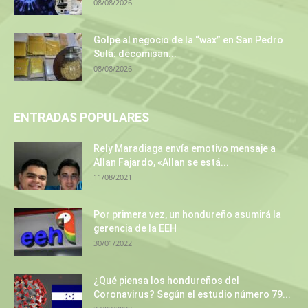
08/08/2026
Golpe al negocio de la “wax” en San Pedro
Sula: decomisan...
08/08/2026
ENTRADAS POPULARES
Rely Maradiaga envía emotivo mensaje a
Allan Fajardo, «Allan se está...
11/08/2021
Por primera vez, un hondureño asumirá la
gerencia de la EEH
30/01/2022
¿Qué piensa los hondureños del
Coronavirus? Según el estudio número 79...