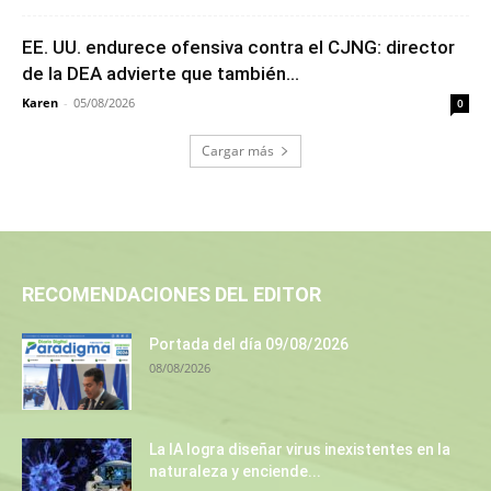
EE. UU. endurece ofensiva contra el CJNG: director
de la DEA advierte que también...
Karen
-
05/08/2026
0
Cargar más
RECOMENDACIONES DEL EDITOR
Portada del día 09/08/2026
08/08/2026
La IA logra diseñar virus inexistentes en la
naturaleza y enciende...