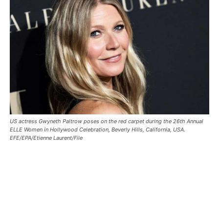
US actress Gwyneth Paltrow poses on the red carpet during the 26th Annual
ELLE Women in Hollywood Celebration, Beverly Hills, California, USA.
EFE/EPA/Etienne Laurent/File