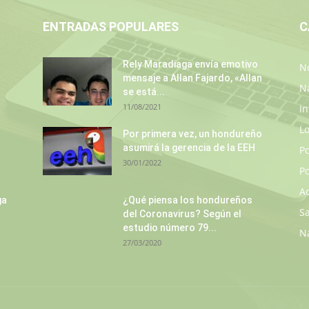
ENTRADAS POPULARES
C
Rely Maradiaga envía emotivo
No
mensaje a Allan Fajardo, «Allan
N
se está...
11/08/2021
In
L
Por primera vez, un hondureño
asumirá la gerencia de la EEH
P
30/01/2022
Po
A
ga
¿Qué piensa los hondureños
S
del Coronavirus? Según el
estudio número 79...
N
27/03/2020