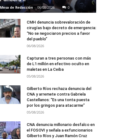
Mesa de Redacción
-
06/08/2026
0
CMH denuncia sobrevaloración de
cirugías bajo decreto de emergencia:
“No se negociaron precios a favor
del pueblo”
06/08/2026
Capturan a tres personas con más
de L1 millón en efectivo oculto en
maletas en La Ceiba
05/08/2026
Gilberto Ríos rechaza denuncia del
CNA y arremete contra Gabriela
Castellanos: “Es una tonta puesta
por los gringos para atacarme”
05/08/2026
CNA denuncia millonario desfalco en
el FOSOVI y señala a exfuncionarios
Gilberto Ríos y Juan Ramón Cruz