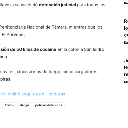
Ka
lleva la causa dictó
detención judicial
para todos los
R
 Penitenciaría Nacional de Támara, mientras que los
l
e El Porvenir.
c
Ka
sión de 50 kilos de cocaína
en la colonia San Isidro
ana.
J
R
óviles, cinco armas de fuego, cinco cargadores,
r
piras.
Me
nos online seguros en Honduras
Colón
droga
policías detenidos