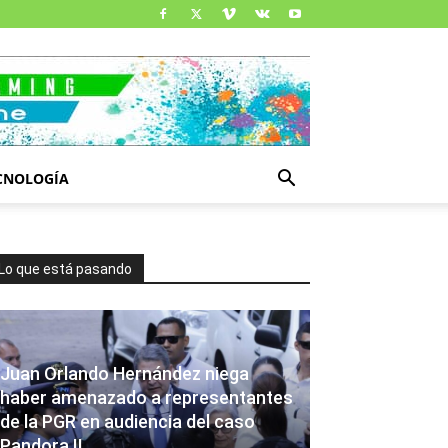
CNOLOGÍA
Lo que está pasando
Juan Orlando Hernández niega
haber amenazado a representantes
de la PGR en audiencia del caso
Pandora II