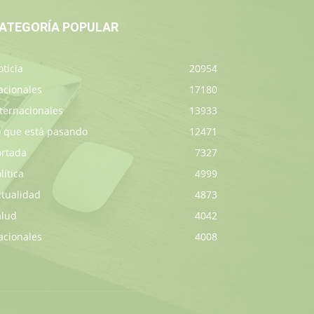
ATEGORÍA POPULAR
ticia
20954
acionales
17180
ternacionales
13933
o que está pasando
12471
ortada
7327
lítica
4999
ctualidad
4873
alud
4042
acionales
4008