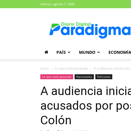
viernes, agosto 7, 2026
Diario
Paradigma
PAÍS
MUNDO
ECONOMÍ
Inicio
Lo que está pasando
A audiencia inicial sei
Lo que está pasando
Nacionales
Policiales
A audiencia inicia
acusados por po
Colón