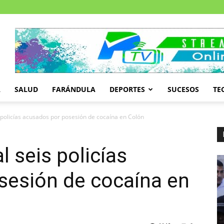
A
SALUD
FARÁNDULA
DEPORTES
SUCESOS
TE
s policías acusados por posesión de cocaína en Colón
l seis policías
sesión de cocaína en