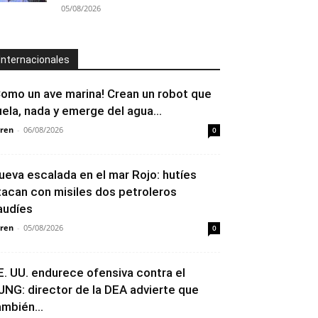
05/08/2026
Internacionales
Como un ave marina! Crean un robot que
uela, nada y emerge del agua...
ren
-
06/08/2026
0
ueva escalada en el mar Rojo: hutíes
tacan con misiles dos petroleros
audíes
ren
-
05/08/2026
0
E. UU. endurece ofensiva contra el
JNG: director de la DEA advierte que
ambién...