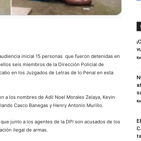
¡
v
 audiencia inicial 15 personas que fueron detenidas en
Ka
ellos seis miembros de la Dirección Policial de
a cabo en los Juzgados de Letras de lo Penal en esta
N
a
s
n a los nombres de Adil Noel Morales Zelaya, Kevin
Ka
Rolando Casco Banegas y Henry Antonio Murillo.
E
que junto a los agentes de la DPI son acusados de los
C
ación ilegal de armas.
t