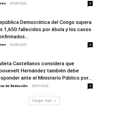
ren
-
05/08/2026
0
epública Democrática del Congo supera
os 1,650 fallecidos por ébola y los casos
onfirmados...
ren
-
03/08/2026
0
ulieta Castellanos considera que
oosevelt Hernández también debe
esponder ante el Ministerio Público por...
sa de Redacción
-
30/07/2026
0
Cargar más