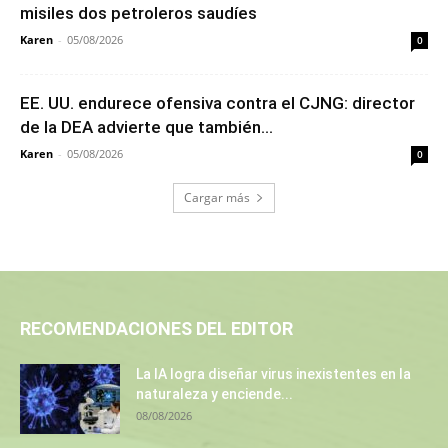
misiles dos petroleros saudíes
Karen
-
05/08/2026
0
EE. UU. endurece ofensiva contra el CJNG: director
de la DEA advierte que también...
Karen
-
05/08/2026
0
Cargar más
RECOMENDACIONES DEL EDITOR
La IA logra diseñar virus inexistentes en la
naturaleza y enciende...
08/08/2026