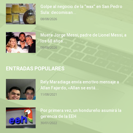
Golpe al negocio de la “wax” en San Pedro
Sula: decomisan...
08/08/2026
Muere Jorge Messi, padre de Lionel Messi, a
los 68 años...
08/08/2026
ENTRADAS POPULARES
Rely Maradiaga envía emotivo mensaje a
Allan Fajardo, «Allan se está...
11/08/2021
Por primera vez, un hondureño asumirá la
gerencia de la EEH
30/01/2022