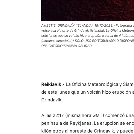
AME5113. GRINDAVÍK (ISLANDIA), 18/12/2023.- Fotografía ce
volcánica al norte de Grindavík (Islandia). La Oficina Mete
este lunes que un volcán hizo erupción a cerca de 4 kilómetr
(almannavarnadeild)/ SOLO USO EDITORIAL/SOLO DISPO
OBLIGATORIO)MÁXIMA CALIDAD
Reikiavik.-
La Oficina Meteorológica y Sismo
de este lunes que un volcán hizo erupción a
Grindavík.
A las 22:17 (misma hora GMT) comenzó una e
península de Reykjanes. La erupción se en
kilómetros al noreste de Grindavík, y pued