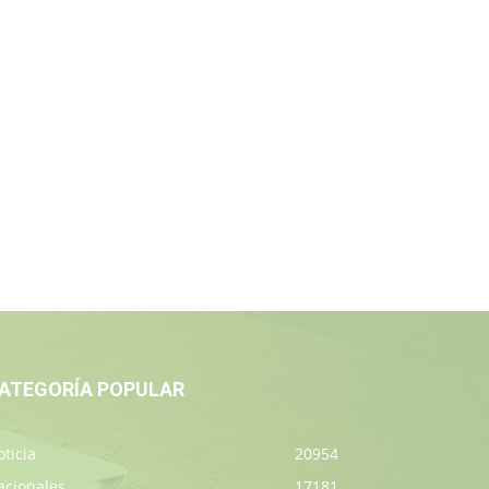
ATEGORÍA POPULAR
ticia
20954
acionales
17181