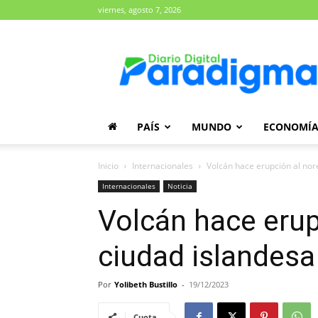
viernes, agosto 7, 2026
Diario
Paradigma
PAÍS
MUNDO
ECONOMÍ
Inicio
Internacionales
Volcán hace erupción al nor
Internacionales
Noticia
Volcán hace erup
ciudad islandesa
Por
Yolibeth Bustillo
-
19/12/2023
Cuota