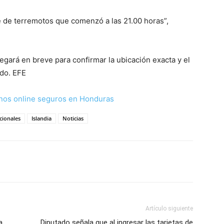
 de terremotos que comenzó a las 21.00 horas”,
gará en breve para confirmar la ubicación exacta y el
ado. EFE
nos online seguros en Honduras
cionales
Islandia
Noticias
Artículo siguiente
a
Diputado señala que al ingresar las tarjetas de