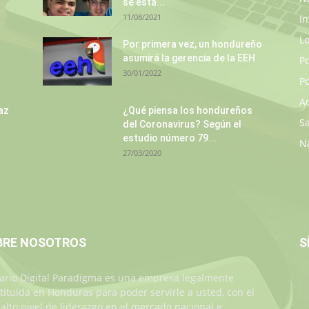
se está...
11/08/2021
In
L
s
Por primera vez, un hondureño
asumirá la gerencia de la EEH
P
30/01/2022
Po
A
az
¿Qué piensa los hondureños
S
del Coronavirus? Según el
estudio número 79...
N
27/03/2020
BRE NOSOTROS
S
iario Digital Paradigma es una empresa legalmente
tituida en Honduras para poder servirle a usted, con el
alto nivel de liderazgo en el mercado nacional e