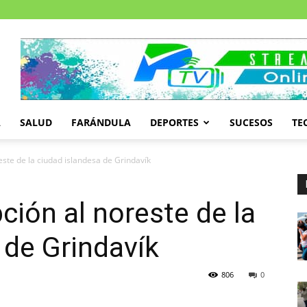
A
SALUD
FARÁNDULA
DEPORTES
SUCESOS
TE
este de la ciudad islandesa de Grindavík
ción al noreste de la
 de Grindavík
806
0