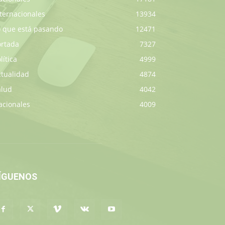
ternacionales
13934
o que está pasando
12471
ortada
7327
lítica
4999
ctualidad
4874
alud
4042
acionales
4009
ÍGUENOS