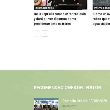
Internacionales
Internacional
De la Espriella rompe otra tradición
¡Como un av
y dará primer discurso como
robot que v
presidente ante militares
agua sin per
RECOMENDACIONES DEL EDITOR
Portada del día 08/08/2026
07/08/2026