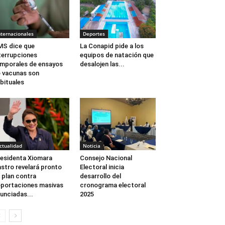
nternacionales
Deportes
S dice que
La Conapid pide a los
terrupciones
equipos de natación que
mporales de ensayos
desalojen las...
 vacunas son
bituales
ctualidad
Noticia
esidenta Xiomara
Consejo Nacional
stro revelará pronto
Electoral inicia
 plan contra
desarrollo del
portaciones masivas
cronograma electoral
unciadas...
2025