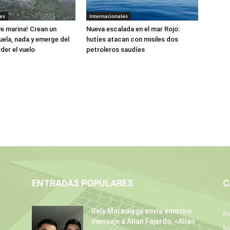
es
Internacionales
e marina! Crean un
Nueva escalada en el mar Rojo:
uela, nada y emerge del
hutíes atacan con misiles dos
der el vuelo
petroleros saudíes
ENTRADAS POPULARES
C
Rely Maradiaga envía emotivo
No
mensaje a Allan Fajardo, «Allan
N