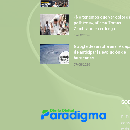
«No tenemos que ver colore
políticos», afirma Tomás
Zambrano en entrega...
07/08/2026
Google desarrolla una IA cap
de anticipar la evolución de
huracanes...
07/08/2026
SO
El D
cons
más 