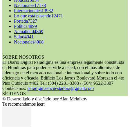
Noticia
20954
Nacionales
17178
Internacionales
13932
Lo que está pasando
12471
Portada
7327
Política
4999
Actualidad
4869
Salud
4041
Nacionales
4008
SOBRE NOSOTROS
El Diario Digital Paradigma es una empresa legalmente constituida
en Honduras para poder servirle a usted, con el más alto nivel de
liderazgo en el mercado nacional e internacional y sobre todo con
eficiencia y eficacia. Edificio Los Jarros Boulevard Morazan el 4to
Piso Cubiculo #402 Tel: (504) 2231-3303 / (504) 9522-3307
Contáctanos:
paradigmaencuestadora@gmail.com
SÍGUENOS
© Desarrollado y diseñado por Alan Melnikov
Te recomendamos leer: