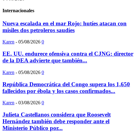
Internacionales
Nueva escalada en el mar Rojo: hutíes atacan con
misiles dos petroleros saudíes
Karen
-
05/08/2026
0
EE. UU. endurece ofensiva contra el CJNG: director
de la DEA advierte que también...
Karen
-
05/08/2026
0
República Democrática del Congo supera los 1,650
fallecidos por ébola y los casos confirmados...
Karen
-
03/08/2026
0
Julieta Castellanos considera que Roosevelt
Hernández también debe responder ante el
Ministerio Público por...