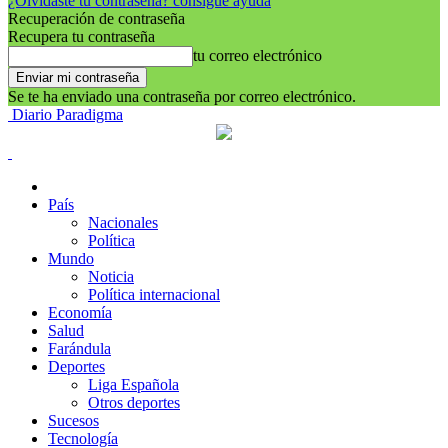
¿Olvidaste tu contraseña? consigue ayuda
Recuperación de contraseña
Recupera tu contraseña
tu correo electrónico
Se te ha enviado una contraseña por correo electrónico.
Diario Paradigma
País
Nacionales
Política
Mundo
Noticia
Política internacional
Economía
Salud
Farándula
Deportes
Liga Española
Otros deportes
Sucesos
Tecnología