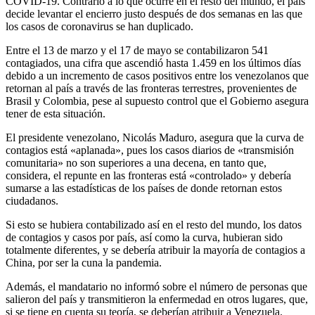
COVID-19. Contrario a lo que ocurre en el resto del mundo, el país
decide levantar el encierro justo después de dos semanas en las que
los casos de coronavirus se han duplicado.
Entre el 13 de marzo y el 17 de mayo se contabilizaron 541
contagiados, una cifra que ascendió hasta 1.459 en los últimos días
debido a un incremento de casos positivos entre los venezolanos que
retornan al país a través de las fronteras terrestres, provenientes de
Brasil y Colombia, pese al supuesto control que el Gobierno asegura
tener de esta situación.
El presidente venezolano, Nicolás Maduro, asegura que la curva de
contagios está «aplanada», pues los casos diarios de «transmisión
comunitaria» no son superiores a una decena, en tanto que,
considera, el repunte en las fronteras está «controlado» y debería
sumarse a las estadísticas de los países de donde retornan estos
ciudadanos.
Si esto se hubiera contabilizado así en el resto del mundo, los datos
de contagios y casos por país, así como la curva, hubieran sido
totalmente diferentes, y se debería atribuir la mayoría de contagios a
China, por ser la cuna la pandemia.
Además, el mandatario no informó sobre el número de personas que
salieron del país y transmitieron la enfermedad en otros lugares, que,
si se tiene en cuenta su teoría, se deberían atribuir a Venezuela.