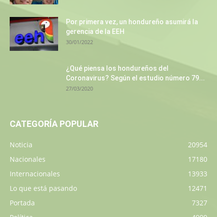
Por primera vez, un hondureño asumirá la
gerencia de la EEH
30/01/2022
¿Qué piensa los hondureños del
Coronavirus? Según el estudio número 79...
27/03/2020
CATEGORÍA POPULAR
Noticia
20954
Nacionales
17180
Internacionales
13933
Lo que está pasando
12471
Portada
7327