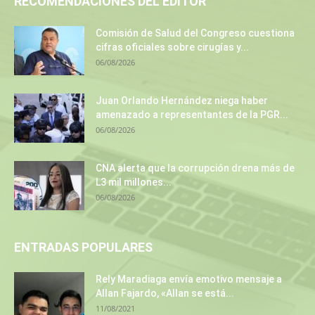
RECOMENDACIONES DEL EDITOR
Comisión de Salud del Congreso cuestiona
cifras oficiales sobre cirugías y...
06/08/2026
Juan Orlando Hernández niega haber
amenazado a representantes de la PGR...
06/08/2026
CNA alerta que la corrupción drena más de
L3 mil millones...
06/08/2026
ENTRADAS POPULARES
Rely Maradiaga envía emotivo mensaje a
Allan Fajardo, «Allan se está...
11/08/2021