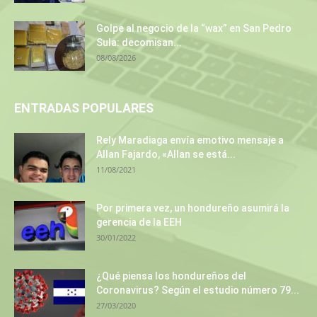
Golpe al negocio de la “wax” en San Pedro
Sula: decomisan...
08/08/2026
ENTRADAS POPULARES
Rely Maradiaga envía emotivo mensaje a
Allan Fajardo, «Allan se está...
11/08/2021
Por primera vez, un hondureño asumirá la
gerencia de la EEH
30/01/2022
¿Qué piensa los hondureños del
Coronavirus? Según el estudio número 79...
27/03/2020