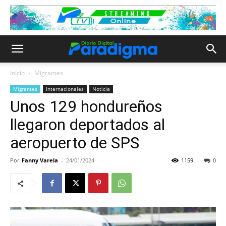
Inicio
Migrantes
Migrantes
Internacionales
Noticia
Unos 129 hondureños
llegaron deportados al
aeropuerto de SPS
Por
Fanny Varela
-
24/01/2024
1159
0