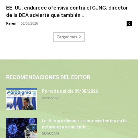
EE. UU. endurece ofensiva contra el CJNG: director
de la DEA advierte que también...
Karen
-
05/08/2026
0
Cargar más
RECOMENDACIONES DEL EDITOR
Portada del día 09/08/2026
08/08/2026
La IA logra diseñar virus inexistentes en la
naturaleza y enciende...
08/08/2026