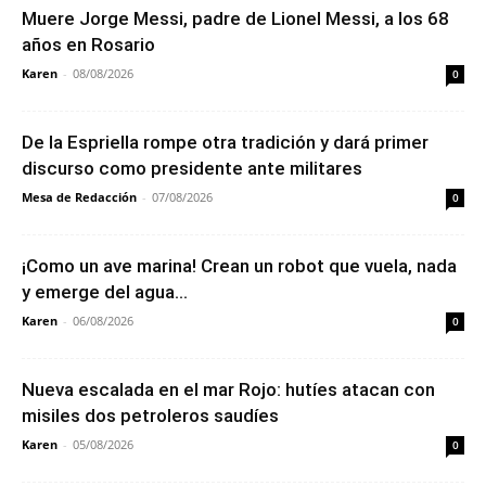
Muere Jorge Messi, padre de Lionel Messi, a los 68
años en Rosario
Karen
-
08/08/2026
0
De la Espriella rompe otra tradición y dará primer
discurso como presidente ante militares
Mesa de Redacción
-
07/08/2026
0
¡Como un ave marina! Crean un robot que vuela, nada
y emerge del agua...
Karen
-
06/08/2026
0
Nueva escalada en el mar Rojo: hutíes atacan con
misiles dos petroleros saudíes
Karen
-
05/08/2026
0