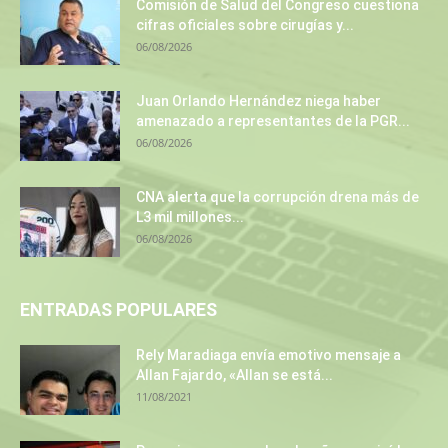
Comisión de Salud del Congreso cuestiona
cifras oficiales sobre cirugías y...
06/08/2026
Juan Orlando Hernández niega haber
amenazado a representantes de la PGR...
06/08/2026
CNA alerta que la corrupción drena más de
L3 mil millones...
06/08/2026
ENTRADAS POPULARES
Rely Maradiaga envía emotivo mensaje a
Allan Fajardo, «Allan se está...
11/08/2021