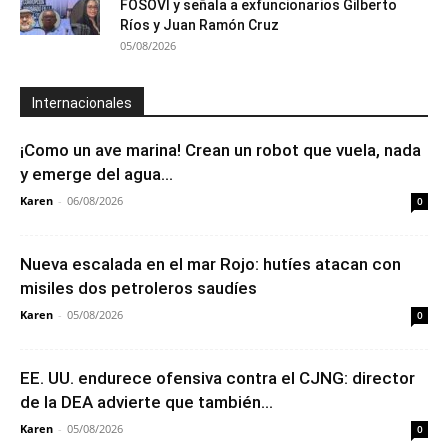
FOSOVI y señala a exfuncionarios Gilberto
Ríos y Juan Ramón Cruz
05/08/2026
Internacionales
¡Como un ave marina! Crean un robot que vuela, nada
y emerge del agua...
Karen
-
06/08/2026
0
Nueva escalada en el mar Rojo: hutíes atacan con
misiles dos petroleros saudíes
Karen
-
05/08/2026
0
EE. UU. endurece ofensiva contra el CJNG: director
de la DEA advierte que también...
Karen
-
05/08/2026
0