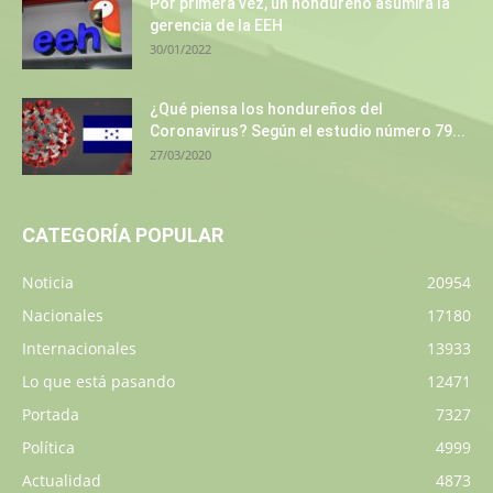
Por primera vez, un hondureño asumirá la
gerencia de la EEH
30/01/2022
¿Qué piensa los hondureños del
Coronavirus? Según el estudio número 79...
27/03/2020
CATEGORÍA POPULAR
Noticia
20954
Nacionales
17180
Internacionales
13933
Lo que está pasando
12471
Portada
7327
Política
4999
Actualidad
4873