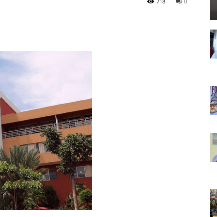
718
0