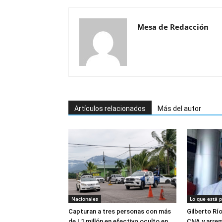
Mesa de Redacción
Artículos relacionados
Más del autor
Nacionales
Lo que está 
Capturan a tres personas con más
Gilberto Rí
de L1 millón en efectivo oculto en
CNA y arrem