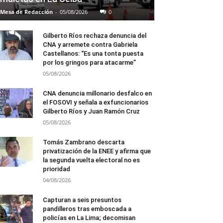
Mesa de Redacción
-
05/08/2026
0
Gilberto Ríos rechaza denuncia del
CNA y arremete contra Gabriela
Castellanos: “Es una tonta puesta
por los gringos para atacarme”
05/08/2026
CNA denuncia millonario desfalco en
el FOSOVI y señala a exfuncionarios
Gilberto Ríos y Juan Ramón Cruz
05/08/2026
Tomás Zambrano descarta
privatización de la ENEE y afirma que
la segunda vuelta electoral no es
prioridad
04/08/2026
Capturan a seis presuntos
pandilleros tras emboscada a
policías en La Lima; decomisan