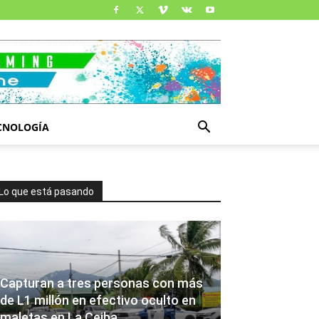
CNOLOGÍA
Lo que está pasando
Capturan a tres personas con más
de L1 millón en efectivo oculto en
maletas en La Ceiba