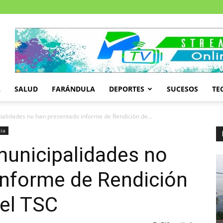
A
SALUD
FARÁNDULA
DEPORTES
SUCESOS
TE
palidades no han presentado informe de Rendición de...
cia
municipalidades no
informe de Rendición
el TSC