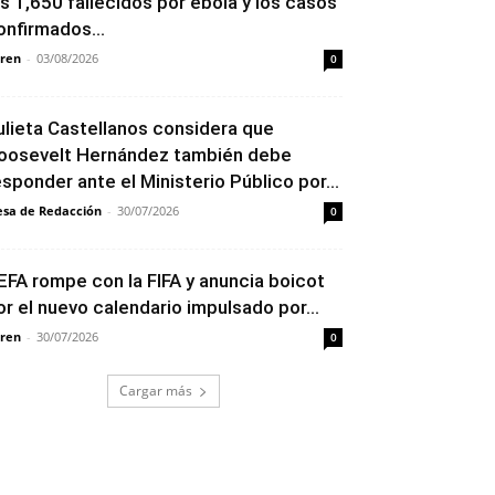
os 1,650 fallecidos por ébola y los casos
onfirmados...
ren
-
03/08/2026
0
ulieta Castellanos considera que
oosevelt Hernández también debe
esponder ante el Ministerio Público por...
sa de Redacción
-
30/07/2026
0
EFA rompe con la FIFA y anuncia boicot
or el nuevo calendario impulsado por...
ren
-
30/07/2026
0
Cargar más