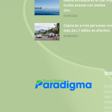
Nueva escalada en el mar Roj
hutíes atacan con misiles
dos...
05/08/2026
Capturan a tres personas co
más de L1 millón en efectivo..
05/08/2026
SO
El D
cons
más 
inte
Los 