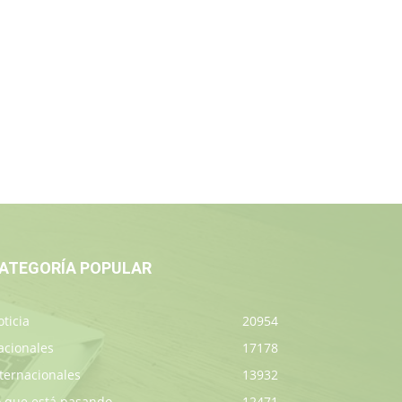
ATEGORÍA POPULAR
ticia
20954
acionales
17178
ternacionales
13932
o que está pasando
12471