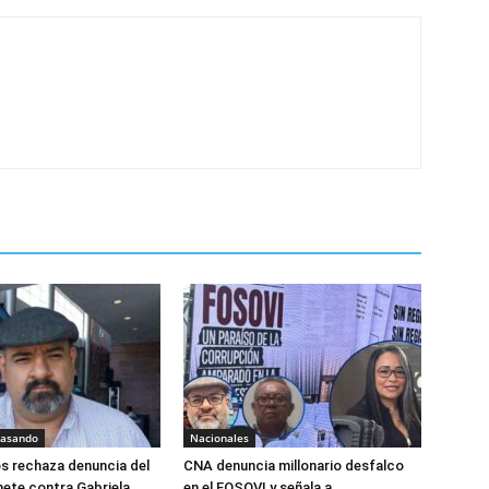
pasando
Nacionales
os rechaza denuncia del
CNA denuncia millonario desfalco
ete contra Gabriela
en el FOSOVI y señala a