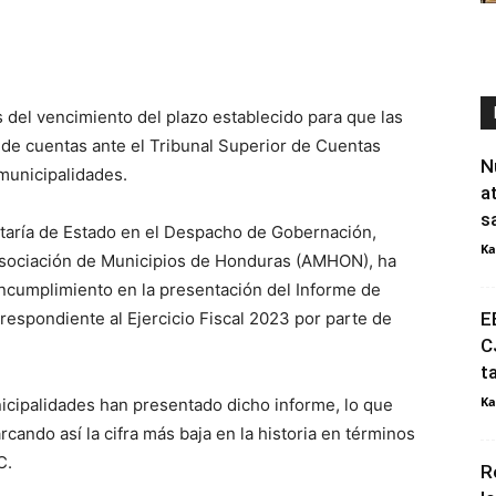
 del vencimiento del plazo establecido para que las
 de cuentas ante el Tribunal Superior de Cuentas
N
municipalidades.
a
s
etaría de Estado en el Despacho de Gobernación,
Ka
 Asociación de Municipios de Honduras (AMHON), ha
ncumplimiento en la presentación del Informe de
spondiente al Ejercicio Fiscal 2023 por parte de
E
C
t
Ka
nicipalidades han presentado dicho informe, lo que
cando así la cifra más baja en la historia en términos
C.
R