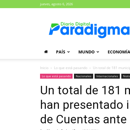
jueves, agosto 6, 2026
Diario
Paradigma
PAÍS
MUNDO
ECONOMÍ
Inicio
Lo que está pasando
Un total de 181 munici
Lo que está pasando
Nacionales
Internacionales
Noti
Un total de 181 
han presentado 
de Cuentas ante 