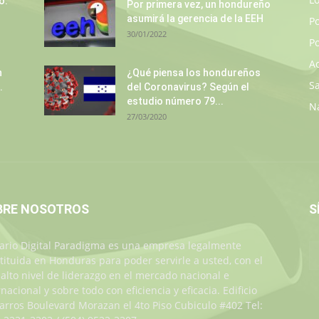
o:
Por primera vez, un hondureño
asumirá la gerencia de la EEH
P
30/01/2022
Po
A
n
¿Qué piensa los hondureños
S
.
del Coronavirus? Según el
estudio número 79...
N
27/03/2020
BRE NOSOTROS
S
iario Digital Paradigma es una empresa legalmente
tituida en Honduras para poder servirle a usted, con el
alto nivel de liderazgo en el mercado nacional e
rnacional y sobre todo con eficiencia y eficacia. Edificio
Jarros Boulevard Morazan el 4to Piso Cubiculo #402 Tel: