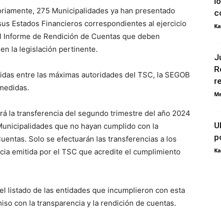
l
toriamente, 275 Municipalidades ya han presentado
c
sus Estados Financieros correspondientes al ejercicio
Ka
del Informe de Rendición de Cuentas que deben
en la legislación pertinente.
J
R
enidas entre las máximas autoridades del TSC, la SEGOB
r
medidas.
Me
rá la transferencia del segundo trimestre del año 2024
U
 Municipalidades que no hayan cumplido con la
p
entas. Solo se efectuarán las transferencias a los
Ka
cia emitida por el TSC que acredite el cumplimiento
 el listado de las entidades que incumplieron con esta
so con la transparencia y la rendición de cuentas.