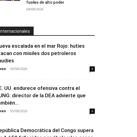
fusiles de alto poder
04/08/2026
Internacionales
ueva escalada en el mar Rojo: hutíes
tacan con misiles dos petroleros
audíes
ren
-
05/08/2026
0
E. UU. endurece ofensiva contra el
JNG: director de la DEA advierte que
ambién...
ren
-
05/08/2026
0
epública Democrática del Congo supera