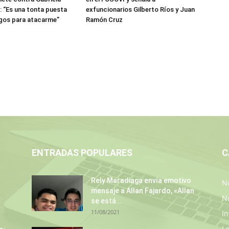
: “Es una tonta puesta
exfuncionarios Gilberto Ríos y Juan
ngos para atacarme”
Ramón Cruz
ENTRADAS POPULARES
C
Rely Maradiaga envía emotivo
No
mensaje a Allan Fajardo, «Allan
N
se está...
11/08/2021
In
L