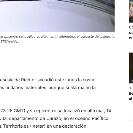
I
Co
ca
u epicentro se localizó en alta mar, 14 kilómetros al suroeste del balneario
cr
. EFE/Archivo
escala de Richter sacudió este lunes la costa
D
as ni daños materiales, aunque sí alarma en la
1-
Be
al
 (23.26 GMT) y su epicentro se localizó en alta mar, 14
uita, departamento de Carazo, en el océano Pacífico,
 Territoriales (Ineter) en una declaración.