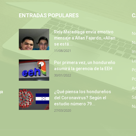
ENTRADAS POPULARES
C
Rely Maradiaga envía emotivo
No
mensaje a Allan Fajardo, «Allan
N
se está...
11/08/2021
In
L
Por primera vez, un hondureño
asumirá la gerencia de la EEH
P
30/01/2022
Po
A
ga
¿Qué piensa los hondureños
S
del Coronavirus? Según el
estudio número 79...
N
27/03/2020