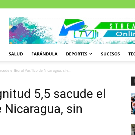
A
SALUD
FARÁNDULA
DEPORTES
SUCESOS
TE
ude el litoral Pacífico de Nicaragua, sin...
nitud 5,5 sacude el
e Nicaragua, sin