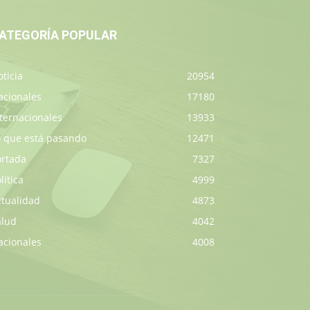
ATEGORÍA POPULAR
ticia
20954
acionales
17180
ternacionales
13933
o que está pasando
12471
ortada
7327
lítica
4999
ctualidad
4873
alud
4042
acionales
4008