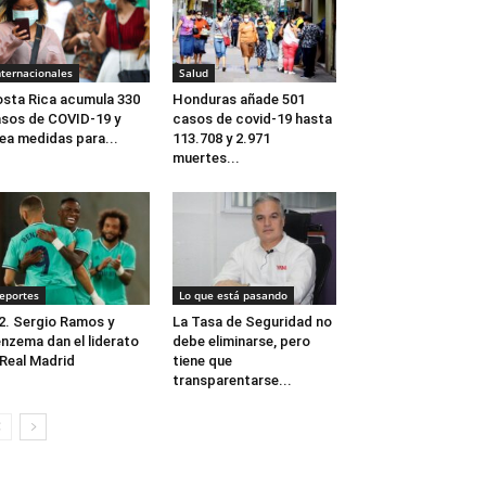
nternacionales
Salud
sta Rica acumula 330
Honduras añade 501
sos de COVID-19 y
casos de covid-19 hasta
ea medidas para...
113.708 y 2.971
muertes...
eportes
Lo que está pasando
2. Sergio Ramos y
La Tasa de Seguridad no
nzema dan el liderato
debe eliminarse, pero
 Real Madrid
tiene que
transparentarse...