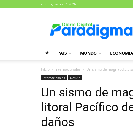
viernes, agosto 7, 2026
Diario
Paradigma
PAÍS
MUNDO
ECONOMÍ
Inicio
Internacionales
Un sismo de magnitud 5,5 sac
Internacionales
Noticia
Un sismo de mag
litoral Pacífico d
daños