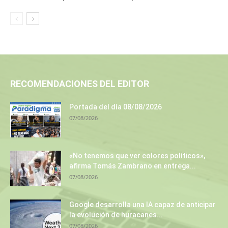
RECOMENDACIONES DEL EDITOR
Portada del día 08/08/2026
07/08/2026
«No tenemos que ver colores políticos»,
afirma Tomás Zambrano en entrega...
07/08/2026
Google desarrolla una IA capaz de anticipar
la evolución de huracanes...
07/08/2026