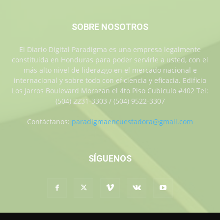
SOBRE NOSOTROS
El Diario Digital Paradigma es una empresa legalmente
constituida en Honduras para poder servirle a usted, con el
más alto nivel de liderazgo en el mercado nacional e
internacional y sobre todo con eficiencia y eficacia. Edificio
Los Jarros Boulevard Morazan el 4to Piso Cubiculo #402 Tel:
(504) 2231-3303 / (504) 9522-3307
Contáctanos:
paradigmaencuestadora@gmail.com
SÍGUENOS