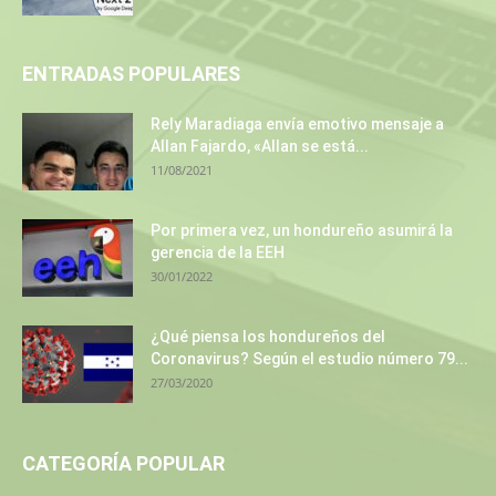
ENTRADAS POPULARES
Rely Maradiaga envía emotivo mensaje a
Allan Fajardo, «Allan se está...
11/08/2021
Por primera vez, un hondureño asumirá la
gerencia de la EEH
30/01/2022
¿Qué piensa los hondureños del
Coronavirus? Según el estudio número 79...
27/03/2020
CATEGORÍA POPULAR