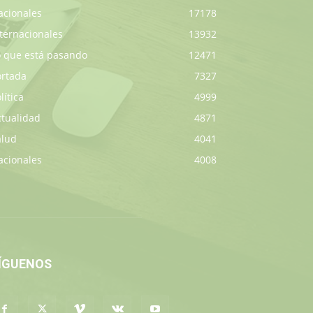
acionales
17178
ternacionales
13932
o que está pasando
12471
ortada
7327
lítica
4999
ctualidad
4871
alud
4041
acionales
4008
ÍGUENOS