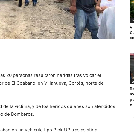
L
Ví
Cu
si
as 20 personas resultaron heridas tras volcar el
L
or de El Coabano, en Villanueva, Cortés, norte de
Re
me
pa
cu
 de la víctima, y de los heridos quienes son atendidos
rpo de Bomberos.
ban en un vehículo tipo Pick-UP tras asistir al