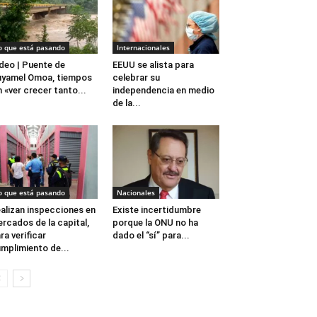
o que está pasando
Internacionales
deo | Puente de
EEUU se alista para
yamel Omoa, tiempos
celebrar su
n «ver crecer tanto...
independencia en medio
de la...
o que está pasando
Nacionales
alizan inspecciones en
Existe incertidumbre
rcados de la capital,
porque la ONU no ha
ra verificar
dado el “sí” para...
mplimiento de...