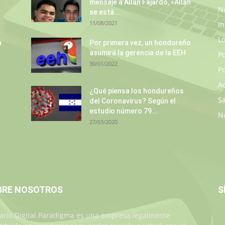
mensaje a Allan Fajardo, «Allan
N
se está...
11/08/2021
In
L
a
Por primera vez, un hondureño
asumirá la gerencia de la EEH
P
30/01/2022
Po
A
¿Qué piensa los hondureños
S
del Coronavirus? Según el
estudio número 79...
.
N
27/03/2020
BRE NOSOTROS
S
iario Digital Paradigma es una empresa legalmente