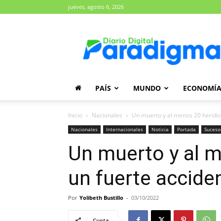
jueves, agosto 6, 2026
Diario
Paradigma
PAÍS
MUNDO
ECONOMÍ
Inicio
Nacionales
Un muerto y al menos 20 heridos 
Nacionales
Internacionales
Noticia
Portada
Suceso
Un muerto y al m
un fuerte acciden
Por
Yolibeth Bustillo
-
03/10/2022
Cuota