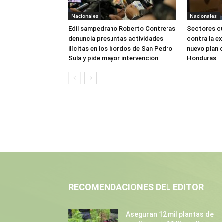
Nacionales
Nacionales
Edil sampedrano Roberto Contreras
Sectores cu
denuncia presuntas actividades
contra la ex
ilícitas en los bordos de San Pedro
nuevo plan 
Sula y pide mayor intervención
Honduras
RECOMENDACIONES DEL EDITOR
Aseguran 12 mil plantas de