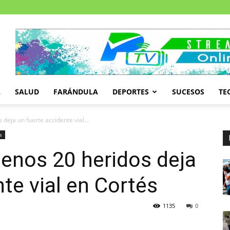
A
SALUD
FARÁNDULA
DEPORTES
SUCESOS
TE
deja un fuerte accidente vial...
s
enos 20 heridos deja
te vial en Cortés
1135
0