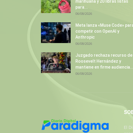
marihuana y 20 libras listas
para...
06/08/2026
Meta lanza «Muse Code» par
competir con OpenAI y
Anthropic
06/08/2026
Juzgado rechaza recurso de
Roosevelt Hernández y
mantiene en firme audiencia..
06/08/2026
SO
El D