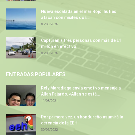
Nueva escalada en el mar Rojo: hutíes
atacan con misiles dos...
05/08/2026
Capturan a tres personas con más de L1
millón en efectivo...
05/08/2026
ENTRADAS POPULARES
Rely Maradiaga envía emotivo mensaje a
Allan Fajardo, «Allan se está...
11/08/2021
Por primera vez, un hondureño asumirá la
gerencia de la EEH
30/01/2022