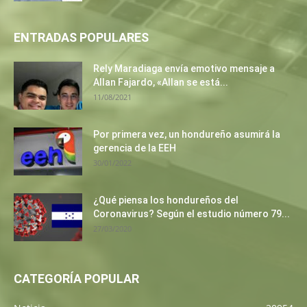
ENTRADAS POPULARES
Rely Maradiaga envía emotivo mensaje a
Allan Fajardo, «Allan se está...
11/08/2021
Por primera vez, un hondureño asumirá la
gerencia de la EEH
30/01/2022
¿Qué piensa los hondureños del
Coronavirus? Según el estudio número 79...
27/03/2020
CATEGORÍA POPULAR