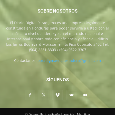
SOBRE NOSOTROS
El Diario Digital Paradigma es una empresa legalmente
constituida en Honduras para poder servirle a usted, con el
más alto nivel de liderazgo en el mercado nacional e
internacional y sobre todo con eficiencia y eficacia. Edificio
Los Jarros Boulevard Morazan el 4to Piso Cubiculo #402 Tel:
(504) 2231-3303 / (504) 9522-3307
Contáctanos:
paradigmaencuestadora@gmail.com
SÍGUENOS
© Desarrollado y diseñado por Alan Melnikov