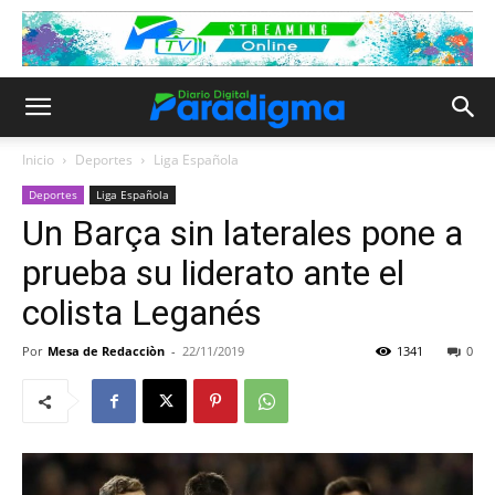
Inicio
Deportes
Liga Española
Deportes
Liga Española
Un Barça sin laterales pone a
prueba su liderato ante el
colista Leganés
Por
Mesa de Redacciòn
-
22/11/2019
1341
0