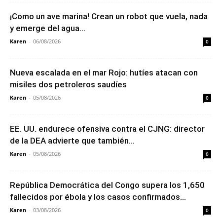
¡Como un ave marina! Crean un robot que vuela, nada
y emerge del agua...
Karen
-
06/08/2026
0
Nueva escalada en el mar Rojo: hutíes atacan con
misiles dos petroleros saudíes
Karen
-
05/08/2026
0
EE. UU. endurece ofensiva contra el CJNG: director
de la DEA advierte que también...
Karen
-
05/08/2026
0
República Democrática del Congo supera los 1,650
fallecidos por ébola y los casos confirmados...
Karen
-
03/08/2026
0