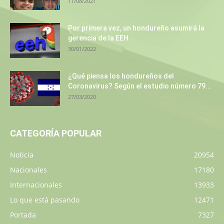
11/08/2021
Por primera vez, un hondureño asumirá la
gerencia de la EEH
30/01/2022
¿Qué piensa los hondureños del
Coronavirus? Según el estudio número 79...
27/03/2020
CATEGORÍA POPULAR
Noticia
20954
Nacionales
17180
Internacionales
13933
Lo que está pasando
12471
Portada
7327