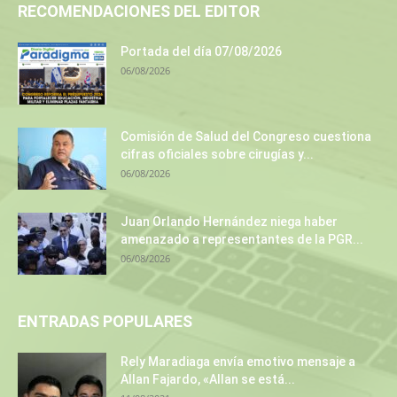
RECOMENDACIONES DEL EDITOR
Portada del día 07/08/2026
06/08/2026
Comisión de Salud del Congreso cuestiona
cifras oficiales sobre cirugías y...
06/08/2026
Juan Orlando Hernández niega haber
amenazado a representantes de la PGR...
06/08/2026
ENTRADAS POPULARES
Rely Maradiaga envía emotivo mensaje a
Allan Fajardo, «Allan se está...