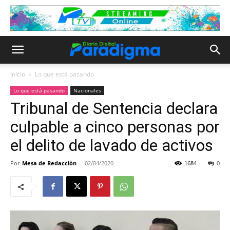
Inicio
Lo que está pasando
Lo que está pasando
Nacionales
Tribunal de Sentencia declara
culpable a cinco personas por
el delito de lavado de activos
Por
Mesa de Redacciòn
-
02/04/2020
1684
0