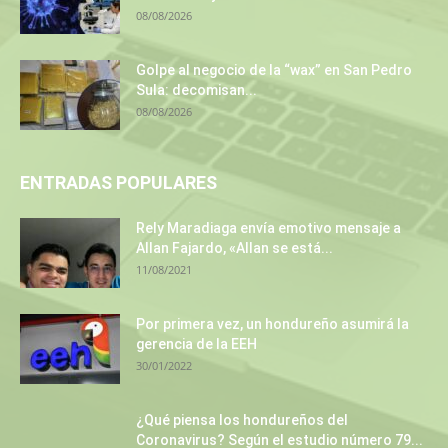
08/08/2026
Golpe al negocio de la “wax” en San Pedro
Sula: decomisan...
08/08/2026
ENTRADAS POPULARES
Rely Maradiaga envía emotivo mensaje a
Allan Fajardo, «Allan se está...
11/08/2021
Por primera vez, un hondureño asumirá la
gerencia de la EEH
30/01/2022
¿Qué piensa los hondureños del
Coronavirus? Según el estudio número 79...