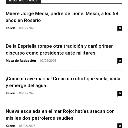
Muere Jorge Messi, padre de Lionel Messi, a los 68
años en Rosario
Karen
-
08/08/2026
0
De la Espriella rompe otra tradición y dará primer
discurso como presidente ante militares
Mesa de Redacción
-
07/08/2026
0
¡Como un ave marina! Crean un robot que vuela, nada
y emerge del agua...
Karen
-
06/08/2026
0
Nueva escalada en el mar Rojo: hutíes atacan con
misiles dos petroleros saudíes
Karen
-
05/08/2026
0