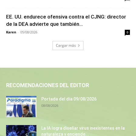
EE. UU. endurece ofensiva contra el CJNG: director
de la DEA advierte que también...
Karen
-
05/08/2026
0
Cargar más
RECOMENDACIONES DEL EDITOR
Portada del día 09/08/2026
08/08/2026
La IA logra diseñar virus inexistentes en la
naturaleza y enciende...