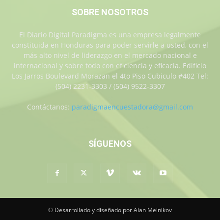
SOBRE NOSOTROS
El Diario Digital Paradigma es una empresa legalmente
constituida en Honduras para poder servirle a usted, con el
más alto nivel de liderazgo en el mercado nacional e
internacional y sobre todo con eficiencia y eficacia. Edificio
Los Jarros Boulevard Morazan el 4to Piso Cubiculo #402 Tel:
(504) 2231-3303 / (504) 9522-3307
Contáctanos:
paradigmaencuestadora@gmail.com
SÍGUENOS
© Desarrollado y diseñado por Alan Melnikov