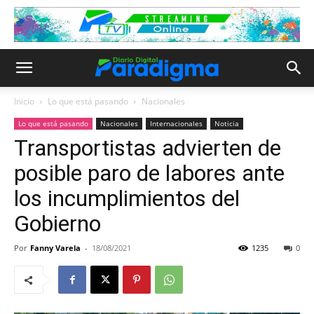
Inicio
Lo que está pasando
Nacionales
Lo que está pasando
Nacionales
Internacionales
Noticia
Transportistas advierten de
posible paro de labores ante
los incumplimientos del
Gobierno
Por
Fanny Varela
-
18/08/2021
1235
0