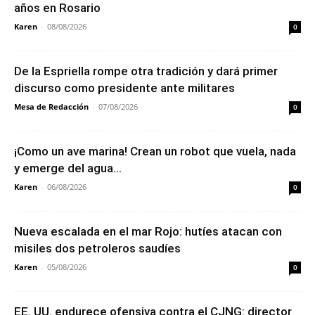
años en Rosario
Karen
-
08/08/2026
0
De la Espriella rompe otra tradición y dará primer
discurso como presidente ante militares
Mesa de Redacción
-
07/08/2026
0
¡Como un ave marina! Crean un robot que vuela, nada
y emerge del agua...
Karen
-
06/08/2026
0
Nueva escalada en el mar Rojo: hutíes atacan con
misiles dos petroleros saudíes
Karen
-
05/08/2026
0
EE. UU. endurece ofensiva contra el CJNG: director