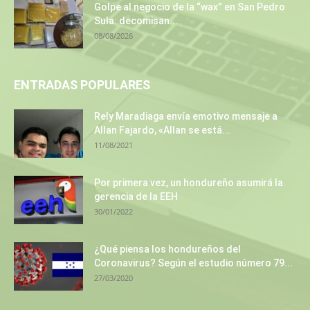
Golpe al negocio de la “wax” en San Pedro
Sula: decomisan...
08/08/2026
ENTRADAS POPULARES
Rely Maradiaga envía emotivo mensaje a
Allan Fajardo, «Allan se está...
11/08/2021
Por primera vez, un hondureño asumirá la
gerencia de la EEH
30/01/2022
¿Qué piensa los hondureños del
Coronavirus? Según el estudio número 79...
27/03/2020