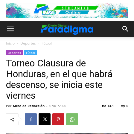
Inicio
Deportes
Fútbol
Deportes
Fútbol
Torneo Clausura de
Honduras, en el que habrá
descenso, se inicia este
viernes
Por
Mesa de Redacciòn
-
07/01/2020
1471
0