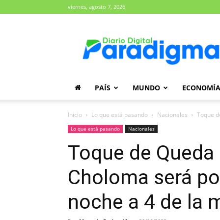
viernes, agosto 7, 2026
Diario
Paradigma
PAÍS
MUNDO
ECONOMÍ
Inicio
Lo que está pasando
Nacionales
Toque de
Lo que está pasando
Nacionales
Toque de Queda 
Choloma será por
noche a 4 de la