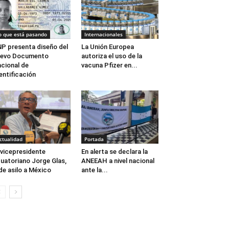
o que está pasando
Internacionales
P presenta diseño del
La Unión Europea
uevo Documento
autoriza el uso de la
cional de
vacuna Pfizer en...
entificación
ctualidad
Portada
vicepresidente
En alerta se declara la
uatoriano Jorge Glas,
ANEEAH a nivel nacional
de asilo a México
ante la...