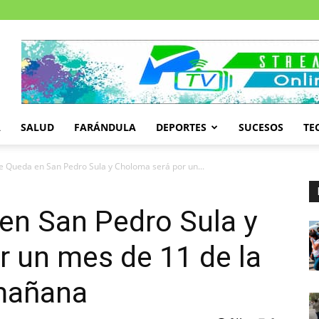
A
SALUD
FARÁNDULA
DEPORTES
SUCESOS
TE
 Queda en San Pedro Sula y Choloma será por un...
en San Pedro Sula y
 un mes de 11 de la
 mañana