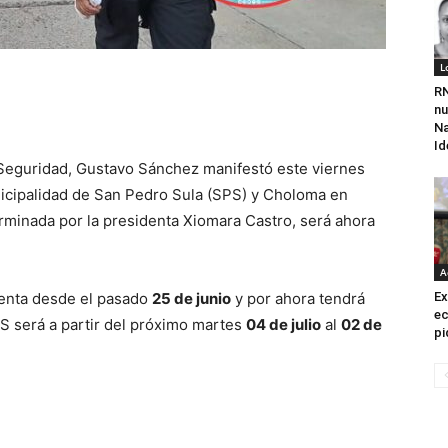
L
RN
n
Na
Id
e Seguridad, Gustavo Sánchez manifestó este viernes
icipalidad de San Pedro Sula (SPS) y Choloma en
minada por la presidenta Xiomara Castro, será ahora
A
menta desde el pasado
25 de junio
y por ahora tendrá
Ex
ec
PS será a partir del próximo martes
04 de julio
al
02 de
pi