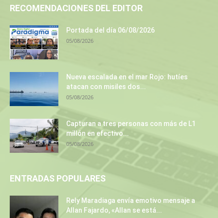
RECOMENDACIONES DEL EDITOR
Portada del día 06/08/2026
05/08/2026
Nueva escalada en el mar Rojo: hutíes
atacan con misiles dos...
05/08/2026
Capturan a tres personas con más de L1
millón en efectivo...
05/08/2026
ENTRADAS POPULARES
Rely Maradiaga envía emotivo mensaje a
Allan Fajardo, «Allan se está...