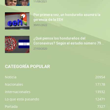
11/08/2021
Por primera vez, un hondureño asumirá la
gerencia de la EEH
30/01/2022
¿Qué piensa los hondureños del
Coronavirus? Según el estudio número 79...
27/03/2020
CATEGORÍA POPULAR
Noticia
20954
Nacionales
17178
Internacionales
13932
Lo que está pasando
12471
Portada
7327