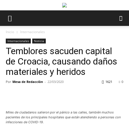
Inicio
Internacionales
Internacionales
Noticia
Temblores sacuden capital
de Croacia, causando daños
materiales y heridos
Por
Mesa de Redacciòn
-
22/03/2020
1621
0
Miles de ciudadanos salieron por el pánico a las calles, también muchos
pacientes de los principales hospitales que están atendiendo a personas con
infecciones de COVID-19.