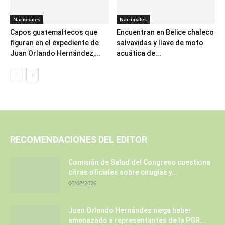
Nacionales
Nacionales
Capos guatemaltecos que
Encuentran en Belice chaleco
figuran en el expediente de
salvavidas y llave de moto
Juan Orlando Hernández,...
acuática de...
RECOMENDACIONES DEL EDITOR
Comisión de Salud del Congreso cuestiona
cifras oficiales sobre cirugías y...
06/08/2026
Juan Orlando Hernández niega haber
amenazado a representantes de la PGR...