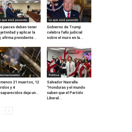
o que está pasando
Lo que está pasando
s jueces deben tener
Gobierno de Trump
jetividad y aplicar la
celebra fallo judicial
y, afirma presidente...
sobre el muro en la...
nternacionales
Política
 menos 21 muertos, 12
Salvador Nasralla:
ridos y 4
“Honduras y el mundo
saparecidos deja un...
saben que el Partido
Liberal...