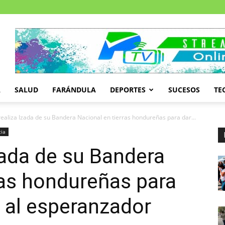
A
SALUD
FARÁNDULA
DEPORTES
SUCESOS
TE
ealiza Izada de su Bandera Nacional en tierras hondureñas para dar...
cia
zada de su Bandera
ras hondureñas para
a al esperanzador