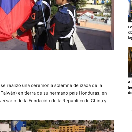
L
Lo
ob
le
I
Al
 se realizó una ceremonia solemne de izada de la
he
(Taiwán) en tierra de su hermano país Honduras, en
de
versario de la Fundación de la República de China y