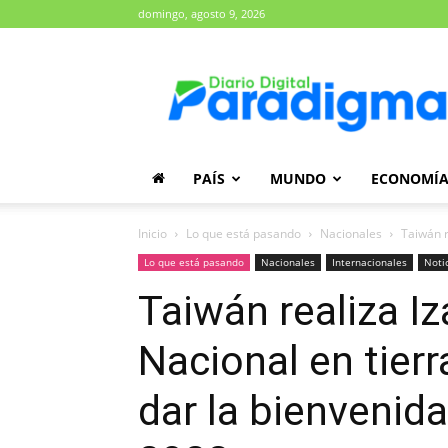
domingo, agosto 9, 2026
Diario
Paradigma
PAÍS
MUNDO
ECONOMÍ
Inicio
Lo que está pasando
Nacionales
Taiwán r
Lo que está pasando
Nacionales
Internacionales
Noti
Taiwán realiza I
Nacional en tier
dar la bienvenid