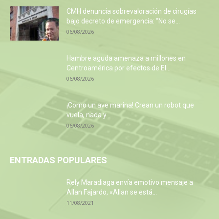
CMH denuncia sobrevaloración de cirugías
bajo decreto de emergencia: “No se...
06/08/2026
Hambre aguda amenaza a millones en
Centroamérica por efectos de El...
06/08/2026
¡Como un ave marina! Crean un robot que
vuela, nada y...
06/08/2026
ENTRADAS POPULARES
Rely Maradiaga envía emotivo mensaje a
Allan Fajardo, «Allan se está...
11/08/2021