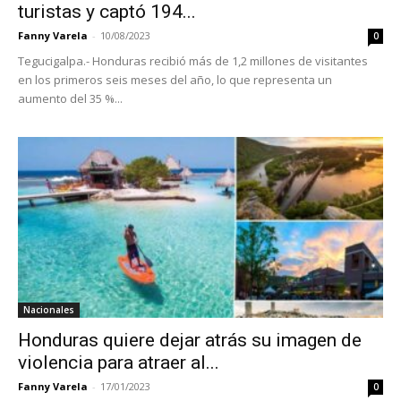
turistas y captó 194...
Fanny Varela
-
10/08/2023
0
Tegucigalpa.- Honduras recibió más de 1,2 millones de visitantes
en los primeros seis meses del año, lo que representa un
aumento del 35 %...
Nacionales
Honduras quiere dejar atrás su imagen de
violencia para atraer al...
Fanny Varela
-
17/01/2023
0