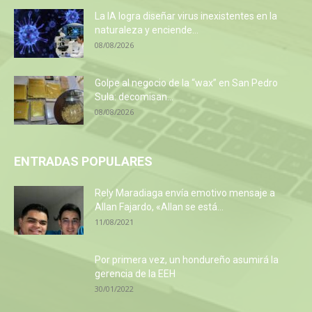
La IA logra diseñar virus inexistentes en la
naturaleza y enciende...
08/08/2026
Golpe al negocio de la “wax” en San Pedro
Sula: decomisan...
08/08/2026
ENTRADAS POPULARES
Rely Maradiaga envía emotivo mensaje a
Allan Fajardo, «Allan se está...
11/08/2021
Por primera vez, un hondureño asumirá la
gerencia de la EEH
30/01/2022