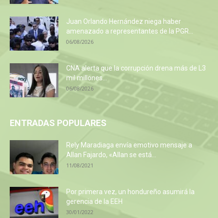
Juan Orlando Hernández niega haber
amenazado a representantes de la PGR...
06/08/2026
CNA alerta que la corrupción drena más de L3
mil millones...
06/08/2026
ENTRADAS POPULARES
Rely Maradiaga envía emotivo mensaje a
Allan Fajardo, «Allan se está...
11/08/2021
Por primera vez, un hondureño asumirá la
gerencia de la EEH
30/01/2022