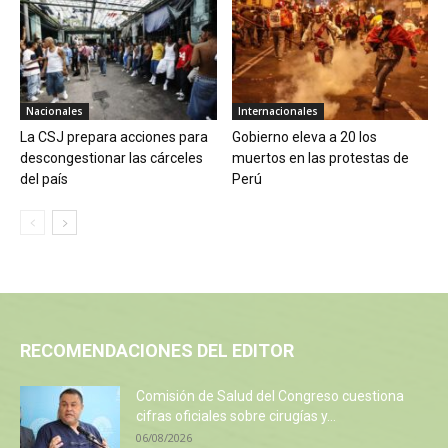
Nacionales
Internacionales
La CSJ prepara acciones para
Gobierno eleva a 20 los
descongestionar las cárceles
muertos en las protestas de
del país
Perú
RECOMENDACIONES DEL EDITOR
Comisión de Salud del Congreso cuestiona
cifras oficiales sobre cirugías y...
06/08/2026