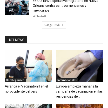
EE.UU. lanza operativo migratorio en Nueva
Orleans contra centroamericanos y
mexicanos
03/12/2025
Cargar más
HOT NEWS
Uncategorized
Internacionales
Arranca el Vacunaton II en el
Europa empieza mañana la
noroccidente del país
campaña de vacunación en las
residencias de...