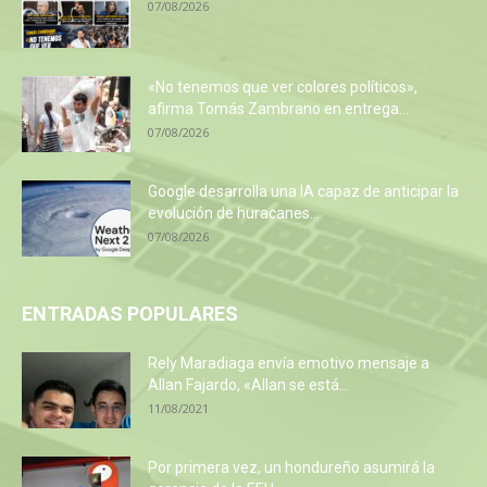
07/08/2026
«No tenemos que ver colores políticos»,
afirma Tomás Zambrano en entrega...
07/08/2026
Google desarrolla una IA capaz de anticipar la
evolución de huracanes...
07/08/2026
ENTRADAS POPULARES
Rely Maradiaga envía emotivo mensaje a
Allan Fajardo, «Allan se está...
11/08/2021
Por primera vez, un hondureño asumirá la