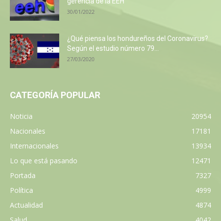
gerencia de la EEH
30/01/2022
¿Qué piensa los hondureños del Coronavirus?
Según el estudio número 79...
27/03/2020
CATEGORÍA POPULAR
Noticia
20954
Nacionales
17181
Internacionales
13934
Lo que está pasando
12471
Portada
7327
Política
4999
Actualidad
4874
Salud
4042